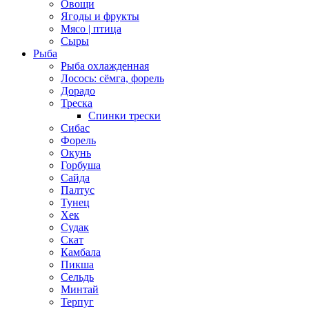
Овощи
Ягоды и фрукты
Мясо | птица
Сыры
Рыба
Рыба охлажденная
Лосось: сёмга, форель
Дорадо
Треска
Спинки трески
Сибас
Форель
Окунь
Горбуша
Сайда
Палтус
Тунец
Хек
Судак
Скат
Камбала
Пикша
Сельдь
Минтай
Терпуг