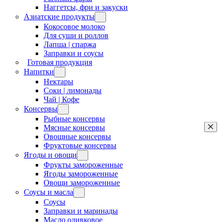
Наггетсы, фри и закуски
Азиатские продукты
Кокосовое молоко
Для суши и роллов
Лапша | спаржа
Заправки и соусы
Готовая продукция
Напитки
Нектары
Соки | лимонады
Чай | Кофе
Консервы
Рыбные консервы
Мясные консервы
Овощные консервы
Фруктовые консервы
Ягоды и овощи
Фрукты замороженные
Ягоды замороженные
Овощи замороженные
Соусы и масла
Соусы
Заправки и маринады
Масло оливковое