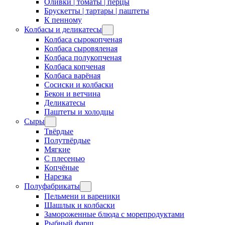
Оливки | томаты | перцы
Брускетты | тартары | паштеты
К пенному
Колбасы и деликатесы
Колбаса сырокопченая
Колбаса сыровяленая
Колбаса полукопченая
Колбаса копченая
Колбаса варёная
Сосиски и колбаски
Бекон и ветчина
Деликатесы
Паштеты и холодцы
Сыры
Твёрдые
Полутвёрдые
Мягкие
С плесенью
Копчёные
Нарезка
Полуфабрикаты
Пельмени и вареники
Шашлык и колбаски
Замороженные блюда с морепродуктами
Рыбный фарш