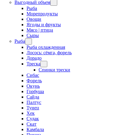
Выгодный объем
Рыба
Морепродукты
Овощи
Ягоды и фрукты
Мясо | птица
Сыры
Рыба
Рыба охлажденная
Лосось: сёмга, форель
Дорадо
Треска
Спинки трески
Сибас
Форель
Окунь
Горбуша
Сайда
Палтус
Тунец
Хек
Судак
Скат
Камбала
Пикша