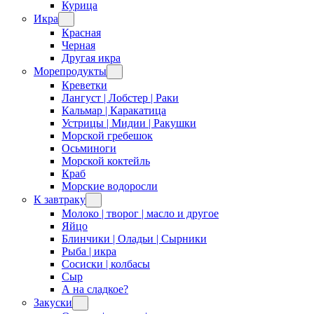
Курица
Икра
Красная
Черная
Другая икра
Морепродукты
Креветки
Лангуст | Лобстер | Раки
Кальмар | Каракатица
Устрицы | Мидии | Ракушки
Морской гребешок
Осьминоги
Морской коктейль
Краб
Морские водоросли
К завтраку
Молоко | творог | масло и другое
Яйцо
Блинчики | Оладьи | Сырники
Рыба | икра
Сосиски | колбасы
Сыр
А на сладкое?
Закуски