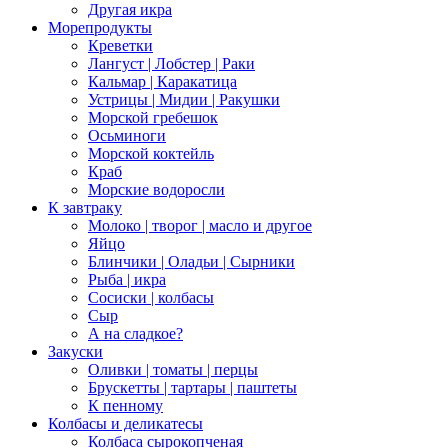
Другая икра
Морепродукты
Креветки
Лангуст | Лобстер | Раки
Кальмар | Каракатица
Устрицы | Мидии | Ракушки
Морской гребешок
Осьминоги
Морской коктейль
Краб
Морские водоросли
К завтраку
Молоко | творог | масло и другое
Яйцо
Блинчики | Оладьи | Сырники
Рыба | икра
Сосиски | колбасы
Сыр
А на сладкое?
Закуски
Оливки | томаты | перцы
Брускетты | тартары | паштеты
К пенному
Колбасы и деликатесы
Колбаса сырокопченая