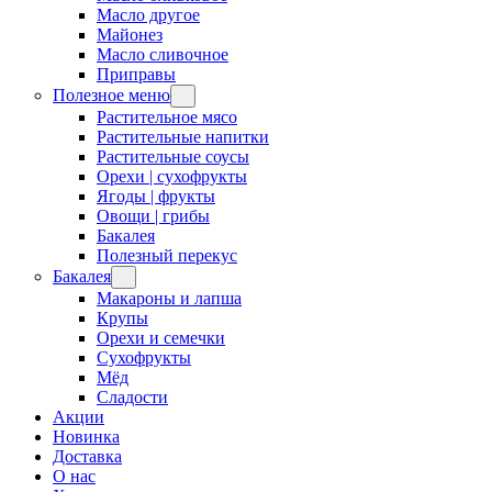
Масло другое
Майонез
Масло сливочное
Приправы
Полезное меню
Растительное мясо
Растительные напитки
Растительные соусы
Орехи | сухофрукты
Ягоды | фрукты
Овощи | грибы
Бакалея
Полезный перекус
Бакалея
Макароны и лапша
Крупы
Орехи и семечки
Сухофрукты
Мёд
Сладости
Акции
Новинка
Доставка
О нас