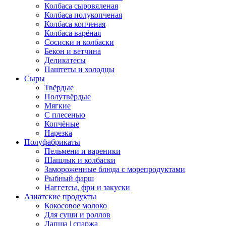
Колбаса сыровяленая
Колбаса полукопченая
Колбаса копченая
Колбаса варёная
Сосиски и колбаски
Бекон и ветчина
Деликатесы
Паштеты и холодцы
Сыры
Твёрдые
Полутвёрдые
Мягкие
С плесенью
Копчёные
Нарезка
Полуфабрикаты
Пельмени и вареники
Шашлык и колбаски
Замороженные блюда с морепродуктами
Рыбный фарш
Наггетсы, фри и закуски
Азиатские продукты
Кокосовое молоко
Для суши и роллов
Лапша | спаржа