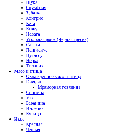
Щука
Скумбрия
Зубатка
Конгрио
Кета
Кижуч
Навага
Угольная рыба (Черная треска)
Салака
Пангасиус
Путассу
Нерка
Тилапия
Мясо и птица
Охлажденное мясо и птица
Говядина
Мраморная говядина
Свинина
Утка
Баранина
Индейка
Курица
Икра
Красная
Черная