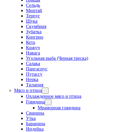
Сельдь
Минтай
Терпуг
Щука
Скумбрия
Зубатка
Конгрио
Кета
Кижуч
Навага
Угольная рыба (Черная треска)
Салака
Пангасиус
Путассу
Нерка
Тилапия
Мясо и птица
Охлажденное мясо и птица
Говядина
Мраморная говядина
Свинина
Утка
Баранина
Индейка