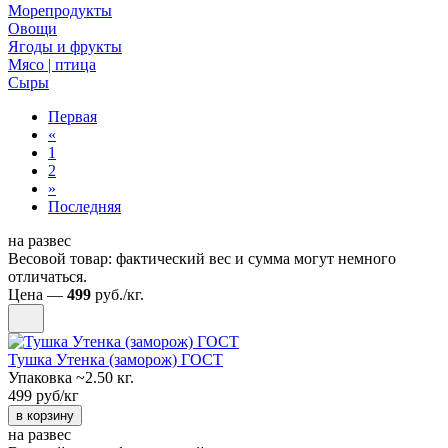
Морепродукты
Овощи
Ягоды и фрукты
Мясо | птица
Сыры
Первая
«
1
2
»
Последняя
на развес
Весовой товар: фактический вес и сумма могут немного
отличаться.
Цена —
499
руб./кг.
Тушка Утенка (заморож) ГОСТ
Упаковка ~2.50 кг.
499 руб/кг
в корзину
на развес