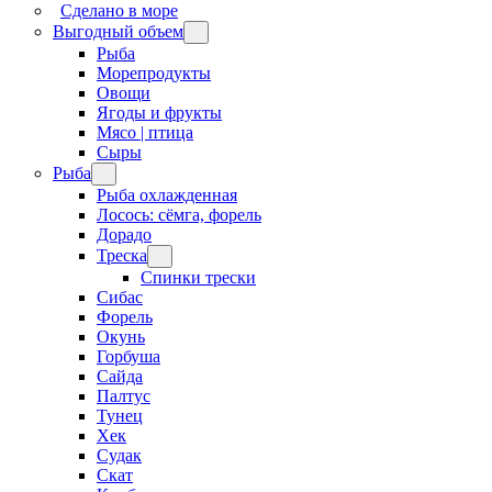
Сделано в море
Выгодный объем
Рыба
Морепродукты
Овощи
Ягоды и фрукты
Мясо | птица
Сыры
Рыба
Рыба охлажденная
Лосось: сёмга, форель
Дорадо
Треска
Спинки трески
Сибас
Форель
Окунь
Горбуша
Сайда
Палтус
Тунец
Хек
Судак
Скат