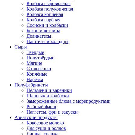
Колбаса сыровяленая
Колбаса полукопченая
Колбаса копченая
Колбаса варёная
Сосиски и колбаски
Бекон и ветчина
Деликатесы
Паштеты и холодцы
Сыры
Твёрдые
Полутвёрдые
Мягкие
С плесенью
Копчёные
Нарезка
Полуфабрикаты
Пельмени и вареники
Шашлык и колбаски
Замороженные блюда с морепродуктами
Рыбный фарш
Наггетсы, фри и закуски
Азиатские продукты
Кокосовое молоко
Для суши и роллов
Лапша | спаржа