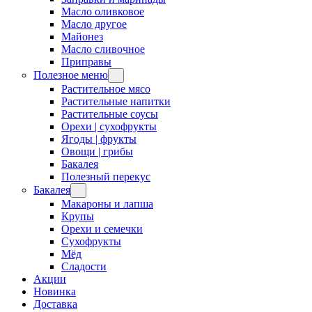
Масло оливковое
Масло другое
Майонез
Масло сливочное
Приправы
Полезное меню
Растительное мясо
Растительные напитки
Растительные соусы
Орехи | сухофрукты
Ягоды | фрукты
Овощи | грибы
Бакалея
Полезный перекус
Бакалея
Макароны и лапша
Крупы
Орехи и семечки
Сухофрукты
Мёд
Сладости
Акции
Новинка
Доставка