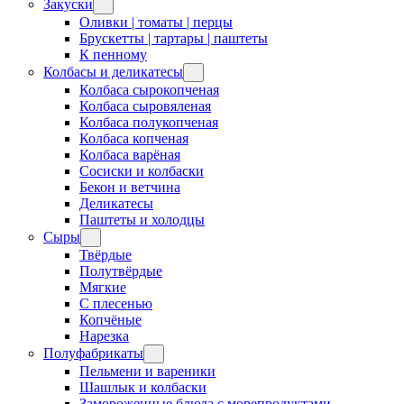
Закуски
Оливки | томаты | перцы
Брускетты | тартары | паштеты
К пенному
Колбасы и деликатесы
Колбаса сырокопченая
Колбаса сыровяленая
Колбаса полукопченая
Колбаса копченая
Колбаса варёная
Сосиски и колбаски
Бекон и ветчина
Деликатесы
Паштеты и холодцы
Сыры
Твёрдые
Полутвёрдые
Мягкие
С плесенью
Копчёные
Нарезка
Полуфабрикаты
Пельмени и вареники
Шашлык и колбаски
Замороженные блюда с морепродуктами