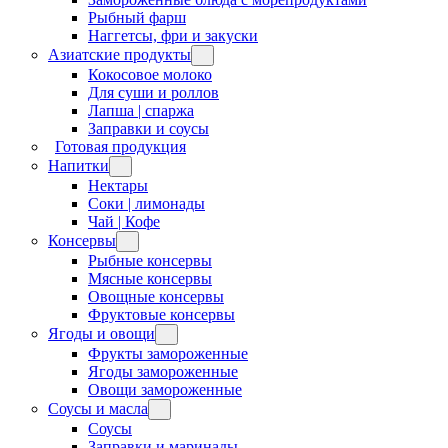
Рыбный фарш
Наггетсы, фри и закуски
Азиатские продукты
Кокосовое молоко
Для суши и роллов
Лапша | спаржа
Заправки и соусы
Готовая продукция
Напитки
Нектары
Соки | лимонады
Чай | Кофе
Консервы
Рыбные консервы
Мясные консервы
Овощные консервы
Фруктовые консервы
Ягоды и овощи
Фрукты замороженные
Ягоды замороженные
Овощи замороженные
Соусы и масла
Соусы
Заправки и маринады