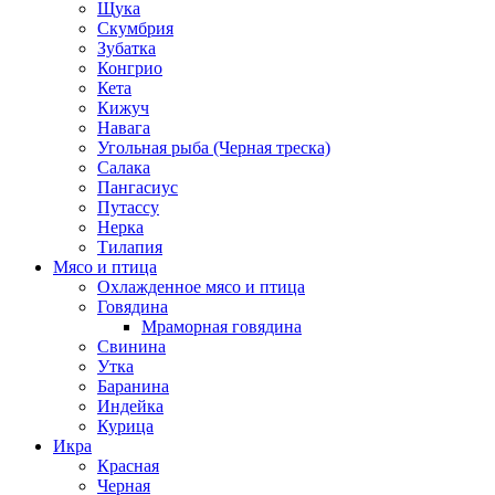
Щука
Скумбрия
Зубатка
Конгрио
Кета
Кижуч
Навага
Угольная рыба (Черная треска)
Салака
Пангасиус
Путассу
Нерка
Тилапия
Мясо и птица
Охлажденное мясо и птица
Говядина
Мраморная говядина
Свинина
Утка
Баранина
Индейка
Курица
Икра
Красная
Черная