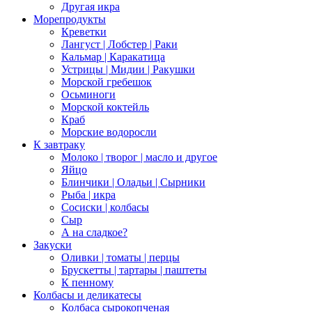
Другая икра
Морепродукты
Креветки
Лангуст | Лобстер | Раки
Кальмар | Каракатица
Устрицы | Мидии | Ракушки
Морской гребешок
Осьминоги
Морской коктейль
Краб
Морские водоросли
К завтраку
Молоко | творог | масло и другое
Яйцо
Блинчики | Оладьи | Сырники
Рыба | икра
Сосиски | колбасы
Сыр
А на сладкое?
Закуски
Оливки | томаты | перцы
Брускетты | тартары | паштеты
К пенному
Колбасы и деликатесы
Колбаса сырокопченая