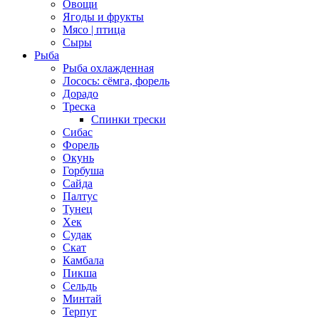
Овощи
Ягоды и фрукты
Мясо | птица
Сыры
Рыба
Рыба охлажденная
Лосось: сёмга, форель
Дорадо
Треска
Спинки трески
Сибас
Форель
Окунь
Горбуша
Сайда
Палтус
Тунец
Хек
Судак
Скат
Камбала
Пикша
Сельдь
Минтай
Терпуг