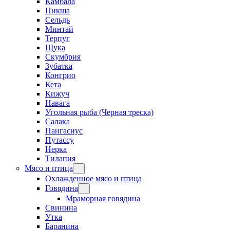
Камбала
Пикша
Сельдь
Минтай
Терпуг
Щука
Скумбрия
Зубатка
Конгрио
Кета
Кижуч
Навага
Угольная рыба (Черная треска)
Салака
Пангасиус
Путассу
Нерка
Тилапия
Мясо и птица
Охлажденное мясо и птица
Говядина
Мраморная говядина
Свинина
Утка
Баранина