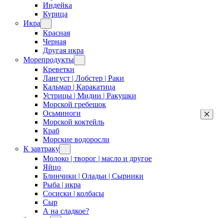
Индейка
Курица
Икра
Красная
Черная
Другая икра
Морепродукты
Креветки
Лангуст | Лобстер | Раки
Кальмар | Каракатица
Устрицы | Мидии | Ракушки
Морской гребешок
Осьминоги
Морской коктейль
Краб
Морские водоросли
К завтраку
Молоко | творог | масло и другое
Яйцо
Блинчики | Оладьи | Сырники
Рыба | икра
Сосиски | колбасы
Сыр
А на сладкое?