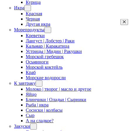
Курица
Икра
Красная
Черная
Другая икра
Морепродукты
Креветки
Лангуст | Лобстер | Раки
Кальмар | Каракатица
Устрицы | Мидии | Ракушки
Морской гребешок
Осьминоги
Морской коктейль
Краб
Морские водоросли
К завтраку
Молоко | творог | масло и другое
Яйцо
Блинчики | Оладьи | Сырники
Рыба | икра
Сосиски | колбасы
Сыр
А на сладкое?
Закуски