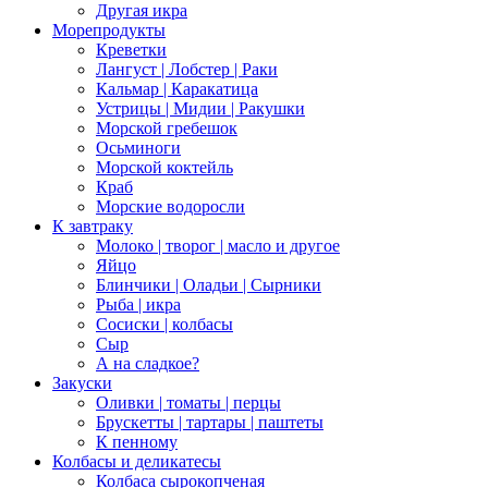
Другая икра
Морепродукты
Креветки
Лангуст | Лобстер | Раки
Кальмар | Каракатица
Устрицы | Мидии | Ракушки
Морской гребешок
Осьминоги
Морской коктейль
Краб
Морские водоросли
К завтраку
Молоко | творог | масло и другое
Яйцо
Блинчики | Оладьи | Сырники
Рыба | икра
Сосиски | колбасы
Сыр
А на сладкое?
Закуски
Оливки | томаты | перцы
Брускетты | тартары | паштеты
К пенному
Колбасы и деликатесы
Колбаса сырокопченая