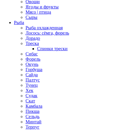
Овощи
Ягоды и фрукты
Мясо | птица
Сыры
Рыба
Рыба охлажденная
Лосось: сёмга, форель
Дорадо
Треска
Спинки трески
Сибас
Форель
Окунь
Горбуша
Сайда
Палтус
Тунец
Хек
Судак
Скат
Камбала
Пикша
Сельдь
Минтай
Терпуг