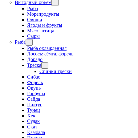
Выгодный объем
Рыба
Морепродукты
Овощи
Ягоды и фрукты
Мясо | птица
Сыры
Рыба
Рыба охлажденная
Лосось: сёмга, форель
Дорадо
Треска
Спинки трески
Сибас
Форель
Окунь
Горбуша
Сайда
Палтус
Тунец
Хек
Судак
Скат
Камбала
Пикша