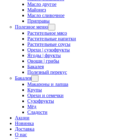
Масло другое
Майонез
Масло сливочное
Приправы
Полезное меню
Растительное мясо
Растительные напитки
Растительные соусы
Орехи | сухофрукты
Ягоды | фрукты
Овощи | грибы
Бакалея
Полезный перекус
Бакалея
Макароны и лапша
Крупы
Орехи и семечки
Сухофрукты
Мёд
Сладости
Акции
Новинка
Доставка
О нас