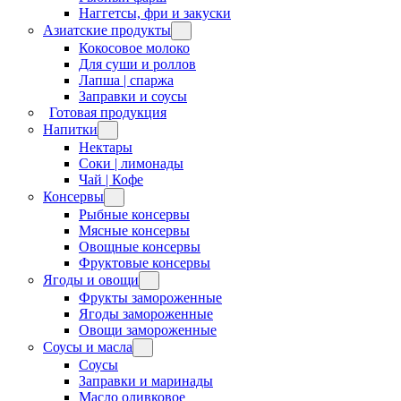
Наггетсы, фри и закуски
Азиатские продукты
Кокосовое молоко
Для суши и роллов
Лапша | спаржа
Заправки и соусы
Готовая продукция
Напитки
Нектары
Соки | лимонады
Чай | Кофе
Консервы
Рыбные консервы
Мясные консервы
Овощные консервы
Фруктовые консервы
Ягоды и овощи
Фрукты замороженные
Ягоды замороженные
Овощи замороженные
Соусы и масла
Соусы
Заправки и маринады
Масло оливковое