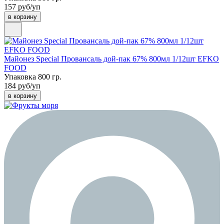
157 руб/уп
в корзину
Майонез Special Провансаль дой-пак 67% 800мл 1/12шт EFKO
FOOD
Упаковка 800 гр.
184 руб/уп
в корзину