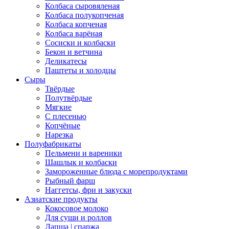
Колбаса сыровяленая
Колбаса полукопченая
Колбаса копченая
Колбаса варёная
Сосиски и колбаски
Бекон и ветчина
Деликатесы
Паштеты и холодцы
Сыры
Твёрдые
Полутвёрдые
Мягкие
С плесенью
Копчёные
Нарезка
Полуфабрикаты
Пельмени и вареники
Шашлык и колбаски
Замороженные блюда с морепродуктами
Рыбный фарш
Наггетсы, фри и закуски
Азиатские продукты
Кокосовое молоко
Для суши и роллов
Лапша | спаржа