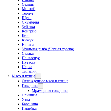
Сельдь
Минтай
Терпуг
Щука
Скумбрия
Зубатка
Конгрио
Кета
Кижуч
Навага
Угольная рыба (Черная треска)
Салака
Пангасиус
Путассу
Нерка
Тилапия
Мясо и птица
Охлажденное мясо и птица
Говядина
Мраморная говядина
Свинина
Утка
Баранина
Индейка