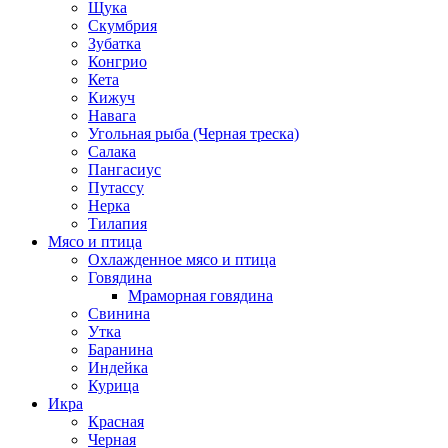
Щука
Скумбрия
Зубатка
Конгрио
Кета
Кижуч
Навага
Угольная рыба (Черная треска)
Салака
Пангасиус
Путассу
Нерка
Тилапия
Мясо и птица
Охлажденное мясо и птица
Говядина
Мраморная говядина
Свинина
Утка
Баранина
Индейка
Курица
Икра
Красная
Черная