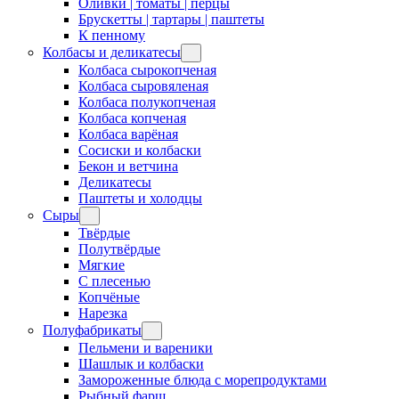
Оливки | томаты | перцы
Брускетты | тартары | паштеты
К пенному
Колбасы и деликатесы
Колбаса сырокопченая
Колбаса сыровяленая
Колбаса полукопченая
Колбаса копченая
Колбаса варёная
Сосиски и колбаски
Бекон и ветчина
Деликатесы
Паштеты и холодцы
Сыры
Твёрдые
Полутвёрдые
Мягкие
С плесенью
Копчёные
Нарезка
Полуфабрикаты
Пельмени и вареники
Шашлык и колбаски
Замороженные блюда с морепродуктами
Рыбный фарш