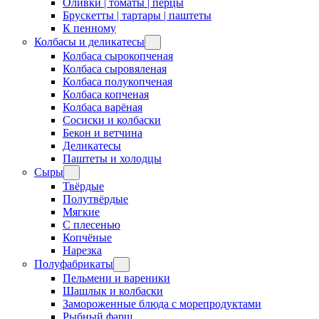
Оливки | томаты | перцы
Брускетты | тартары | паштеты
К пенному
Колбасы и деликатесы
Колбаса сырокопченая
Колбаса сыровяленая
Колбаса полукопченая
Колбаса копченая
Колбаса варёная
Сосиски и колбаски
Бекон и ветчина
Деликатесы
Паштеты и холодцы
Сыры
Твёрдые
Полутвёрдые
Мягкие
С плесенью
Копчёные
Нарезка
Полуфабрикаты
Пельмени и вареники
Шашлык и колбаски
Замороженные блюда с морепродуктами
Рыбный фарш