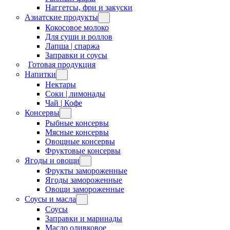
Наггетсы, фри и закуски
Азиатские продукты
Кокосовое молоко
Для суши и роллов
Лапша | спаржа
Заправки и соусы
Готовая продукция
Напитки
Нектары
Соки | лимонады
Чай | Кофе
Консервы
Рыбные консервы
Мясные консервы
Овощные консервы
Фруктовые консервы
Ягоды и овощи
Фрукты замороженные
Ягоды замороженные
Овощи замороженные
Соусы и масла
Соусы
Заправки и маринады
Масло оливковое