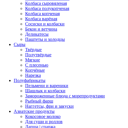
Колбаса сыровяленая
Колбаса полукопченая
Колбаса копченая
Колбаса варёная
Сосиски и колбаски
Бекон и ветчина
Деликатесы
Паштеты и холодцы
Сыры
Твёрдые
Полутвёрдые
Мягкие
С плесенью
Копчёные
Нарезка
Полуфабрикаты
Пельмени и вареники
Шашлык и колбаски
Замороженные блюда с морепродуктами
Рыбный фарш
Наггетсы, фри и закуски
Азиатские продукты
Кокосовое молоко
Для суши и роллов
Лапша | спаржа