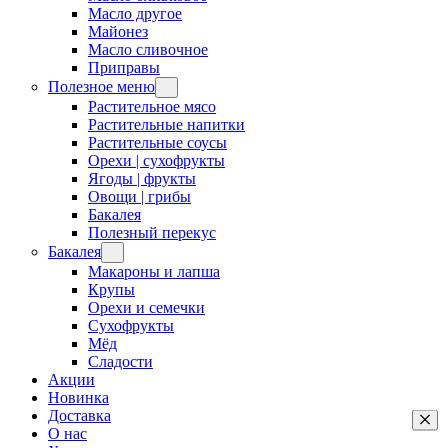
Масло другое
Майонез
Масло сливочное
Приправы
Полезное меню
Растительное мясо
Растительные напитки
Растительные соусы
Орехи | сухофрукты
Ягоды | фрукты
Овощи | грибы
Бакалея
Полезный перекус
Бакалея
Макароны и лапша
Крупы
Орехи и семечки
Сухофрукты
Мёд
Сладости
Акции
Новинка
Доставка
О нас