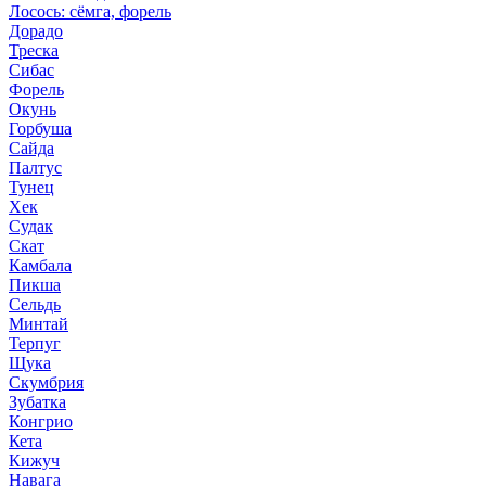
Лосось: сёмга, форель
Дорадо
Треска
Сибас
Форель
Окунь
Горбуша
Сайда
Палтус
Тунец
Хек
Судак
Скат
Камбала
Пикша
Сельдь
Минтай
Терпуг
Щука
Скумбрия
Зубатка
Конгрио
Кета
Кижуч
Навага