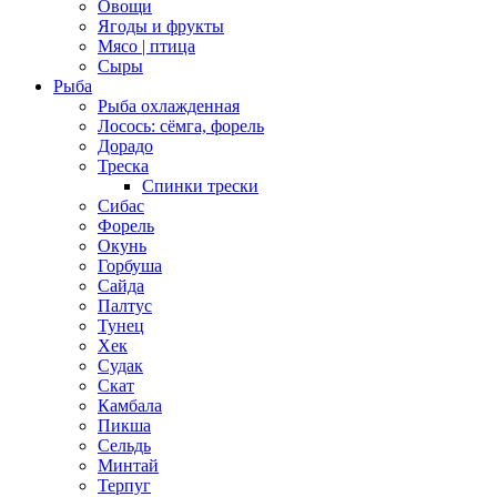
Овощи
Ягоды и фрукты
Мясо | птица
Сыры
Рыба
Рыба охлажденная
Лосось: сёмга, форель
Дорадо
Треска
Спинки трески
Сибас
Форель
Окунь
Горбуша
Сайда
Палтус
Тунец
Хек
Судак
Скат
Камбала
Пикша
Сельдь
Минтай
Терпуг