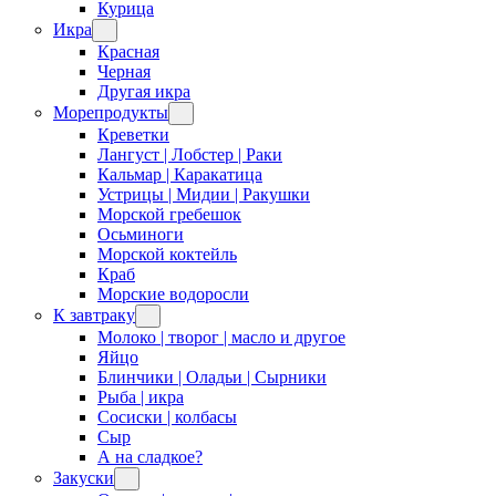
Курица
Икра
Красная
Черная
Другая икра
Морепродукты
Креветки
Лангуст | Лобстер | Раки
Кальмар | Каракатица
Устрицы | Мидии | Ракушки
Морской гребешок
Осьминоги
Морской коктейль
Краб
Морские водоросли
К завтраку
Молоко | творог | масло и другое
Яйцо
Блинчики | Оладьи | Сырники
Рыба | икра
Сосиски | колбасы
Сыр
А на сладкое?
Закуски