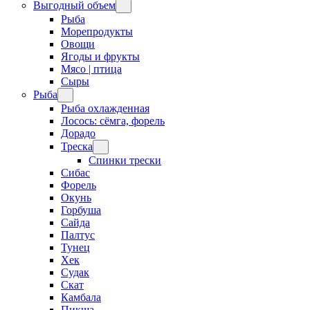
Выгодный объем
Рыба
Морепродукты
Овощи
Ягоды и фрукты
Мясо | птица
Сыры
Рыба
Рыба охлажденная
Лосось: сёмга, форель
Дорадо
Треска
Спинки трески
Сибас
Форель
Окунь
Горбуша
Сайда
Палтус
Тунец
Хек
Судак
Скат
Камбала
Пикша