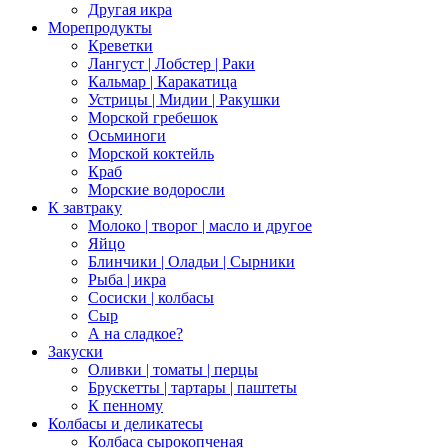
Другая икра
Морепродукты
Креветки
Лангуст | Лобстер | Раки
Кальмар | Каракатица
Устрицы | Мидии | Ракушки
Морской гребешок
Осьминоги
Морской коктейль
Краб
Морские водоросли
К завтраку
Молоко | творог | масло и другое
Яйцо
Блинчики | Оладьи | Сырники
Рыба | икра
Сосиски | колбасы
Сыр
А на сладкое?
Закуски
Оливки | томаты | перцы
Брускетты | тартары | паштеты
К пенному
Колбасы и деликатесы
Колбаса сырокопченая