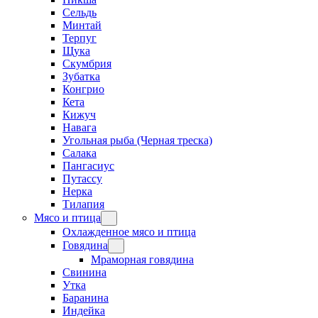
Сельдь
Минтай
Терпуг
Щука
Скумбрия
Зубатка
Конгрио
Кета
Кижуч
Навага
Угольная рыба (Черная треска)
Салака
Пангасиус
Путассу
Нерка
Тилапия
Мясо и птица
Охлажденное мясо и птица
Говядина
Мраморная говядина
Свинина
Утка
Баранина
Индейка