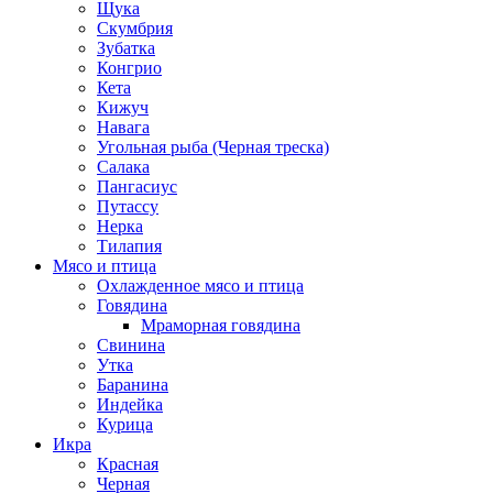
Щука
Скумбрия
Зубатка
Конгрио
Кета
Кижуч
Навага
Угольная рыба (Черная треска)
Салака
Пангасиус
Путассу
Нерка
Тилапия
Мясо и птица
Охлажденное мясо и птица
Говядина
Мраморная говядина
Свинина
Утка
Баранина
Индейка
Курица
Икра
Красная
Черная