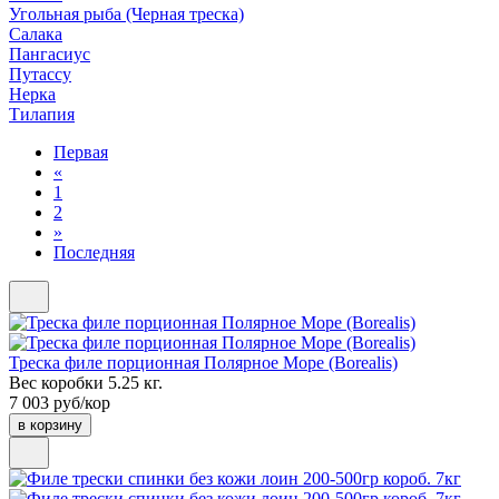
Угольная рыба (Черная треска)
Салака
Пангасиус
Путассу
Нерка
Тилапия
Первая
«
1
2
»
Последняя
Треска филе порционная Полярное Море (Borealis)
Вес коробки 5.25 кг.
7 003 руб/кор
в корзину