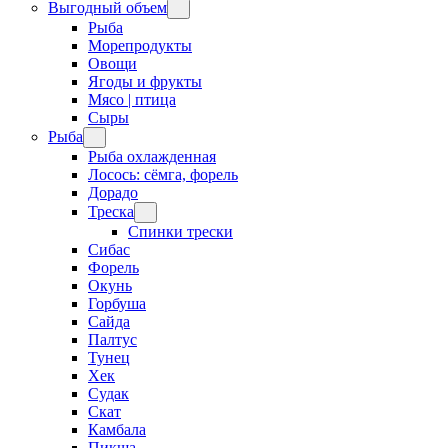
Выгодный объем
Рыба
Морепродукты
Овощи
Ягоды и фрукты
Мясо | птица
Сыры
Рыба
Рыба охлажденная
Лосось: сёмга, форель
Дорадо
Треска
Спинки трески
Сибас
Форель
Окунь
Горбуша
Сайда
Палтус
Тунец
Хек
Судак
Скат
Камбала
Пикша