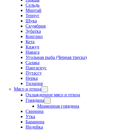
Сельдь
Минтай
Терпуг
Щука
Скумбрия
Зубатка
Конгрио
Кета
Кижуч
Навага
Угольная рыба (Черная треска)
Салака
Пангасиус
Путассу
Нерка
Тилапия
Мясо и птица
Охлажденное мясо и птица
Говядина
Мраморная говядина
Свинина
Утка
Баранина
Индейка