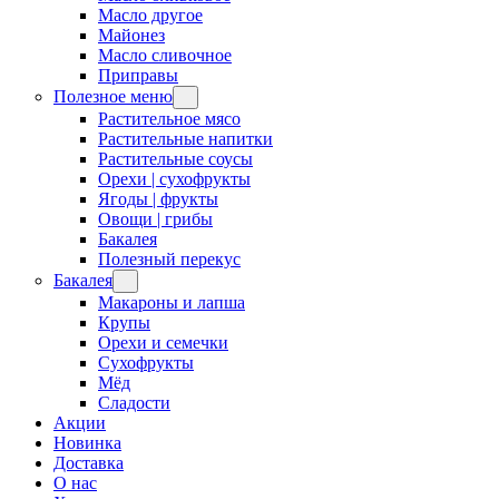
Масло другое
Майонез
Масло сливочное
Приправы
Полезное меню
Растительное мясо
Растительные напитки
Растительные соусы
Орехи | сухофрукты
Ягоды | фрукты
Овощи | грибы
Бакалея
Полезный перекус
Бакалея
Макароны и лапша
Крупы
Орехи и семечки
Сухофрукты
Мёд
Сладости
Акции
Новинка
Доставка
О нас