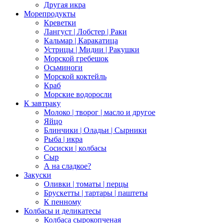
Другая икра
Морепродукты
Креветки
Лангуст | Лобстер | Раки
Кальмар | Каракатица
Устрицы | Мидии | Ракушки
Морской гребешок
Осьминоги
Морской коктейль
Краб
Морские водоросли
К завтраку
Молоко | творог | масло и другое
Яйцо
Блинчики | Оладьи | Сырники
Рыба | икра
Сосиски | колбасы
Сыр
А на сладкое?
Закуски
Оливки | томаты | перцы
Брускетты | тартары | паштеты
К пенному
Колбасы и деликатесы
Колбаса сырокопченая