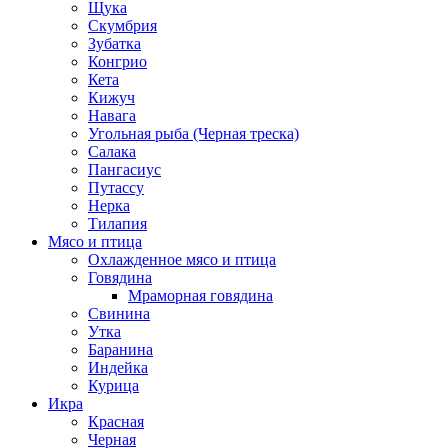
Щука
Скумбрия
Зубатка
Конгрио
Кета
Кижуч
Навага
Угольная рыба (Черная треска)
Салака
Пангасиус
Путассу
Нерка
Тилапия
Мясо и птица
Охлажденное мясо и птица
Говядина
Мраморная говядина
Свинина
Утка
Баранина
Индейка
Курица
Икра
Красная
Черная