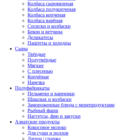
Колбаса сыровяленая
Колбаса полукопченая
Колбаса копченая
Колбаса варёная
Сосиски и колбаски
Бекон и ветчина
Деликатесы
Паштеты и холодцы
Сыры
Твёрдые
Полутвёрдые
Мягкие
С плесенью
Копчёные
Нарезка
Полуфабрикаты
Пельмени и вареники
Шашлык и колбаски
Замороженные блюда с морепродуктами
Рыбный фарш
Наггетсы, фри и закуски
Азиатские продукты
Кокосовое молоко
Для суши и роллов
Лапша | спаржа