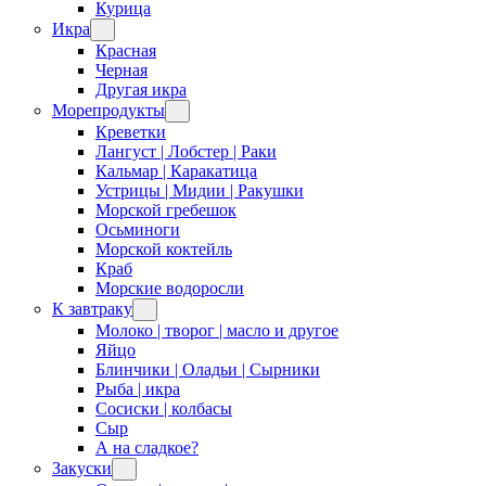
Курица
Икра
Красная
Черная
Другая икра
Морепродукты
Креветки
Лангуст | Лобстер | Раки
Кальмар | Каракатица
Устрицы | Мидии | Ракушки
Морской гребешок
Осьминоги
Морской коктейль
Краб
Морские водоросли
К завтраку
Молоко | творог | масло и другое
Яйцо
Блинчики | Оладьи | Сырники
Рыба | икра
Сосиски | колбасы
Сыр
А на сладкое?
Закуски