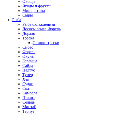
Овощи
Ягоды и фрукты
Мясо | птица
Сыры
Рыба
Рыба охлажденная
Лосось: сёмга, форель
Дорадо
Треска
Спинки трески
Сибас
Форель
Окунь
Горбуша
Сайда
Палтус
Тунец
Хек
Судак
Скат
Камбала
Пикша
Сельдь
Минтай
Терпуг