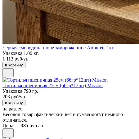
Черная смородина пюре замороженное Artpuree, 1кг
Упаковка 1.00 кг.
1 113 руб/уп
в корзину
Тортилья пшеничная 25см (66гр*12шт) Mission
Упаковка 790 гр.
203 руб/уп
в корзину
на развес
Весовой товар: фактический вес и сумма могут немного
отличаться.
Цена —
385
руб./кг.