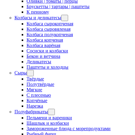
Оливки | томаты | перцы
Брускетты | тартары | паштеты
К пенному
Колбасы и деликатесы
Колбаса сырокопченая
Колбаса сыровяленая
Колбаса полукопченая
Колбаса копченая
Колбаса варёная
Сосиски и колбаски
Бекон и ветчина
Деликатесы
Паштеты и холодцы
Сыры
Твёрдые
Полутвёрдые
Мягкие
С плесенью
Копчёные
Нарезка
Полуфабрикаты
Пельмени и вареники
Шашлык и колбаски
Замороженные блюда с морепродуктами
Рыбный фарш