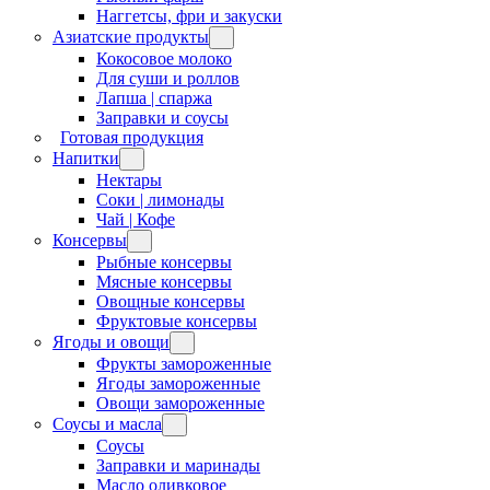
Наггетсы, фри и закуски
Азиатские продукты
Кокосовое молоко
Для суши и роллов
Лапша | спаржа
Заправки и соусы
Готовая продукция
Напитки
Нектары
Соки | лимонады
Чай | Кофе
Консервы
Рыбные консервы
Мясные консервы
Овощные консервы
Фруктовые консервы
Ягоды и овощи
Фрукты замороженные
Ягоды замороженные
Овощи замороженные
Соусы и масла
Соусы
Заправки и маринады
Масло оливковое