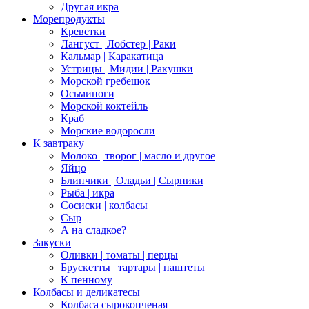
Другая икра
Морепродукты
Креветки
Лангуст | Лобстер | Раки
Кальмар | Каракатица
Устрицы | Мидии | Ракушки
Морской гребешок
Осьминоги
Морской коктейль
Краб
Морские водоросли
К завтраку
Молоко | творог | масло и другое
Яйцо
Блинчики | Оладьи | Сырники
Рыба | икра
Сосиски | колбасы
Сыр
А на сладкое?
Закуски
Оливки | томаты | перцы
Брускетты | тартары | паштеты
К пенному
Колбасы и деликатесы
Колбаса сырокопченая