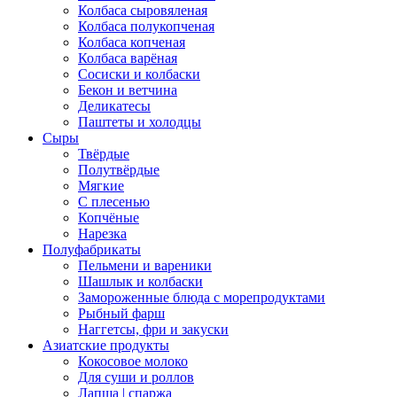
Колбаса сыровяленая
Колбаса полукопченая
Колбаса копченая
Колбаса варёная
Сосиски и колбаски
Бекон и ветчина
Деликатесы
Паштеты и холодцы
Сыры
Твёрдые
Полутвёрдые
Мягкие
С плесенью
Копчёные
Нарезка
Полуфабрикаты
Пельмени и вареники
Шашлык и колбаски
Замороженные блюда с морепродуктами
Рыбный фарш
Наггетсы, фри и закуски
Азиатские продукты
Кокосовое молоко
Для суши и роллов
Лапша | спаржа