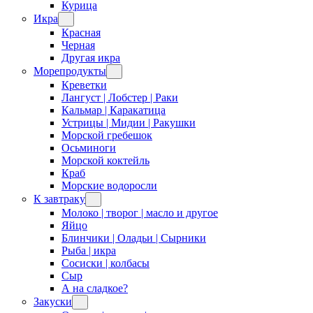
Курица
Икра
Красная
Черная
Другая икра
Морепродукты
Креветки
Лангуст | Лобстер | Раки
Кальмар | Каракатица
Устрицы | Мидии | Ракушки
Морской гребешок
Осьминоги
Морской коктейль
Краб
Морские водоросли
К завтраку
Молоко | творог | масло и другое
Яйцо
Блинчики | Оладьи | Сырники
Рыба | икра
Сосиски | колбасы
Сыр
А на сладкое?
Закуски