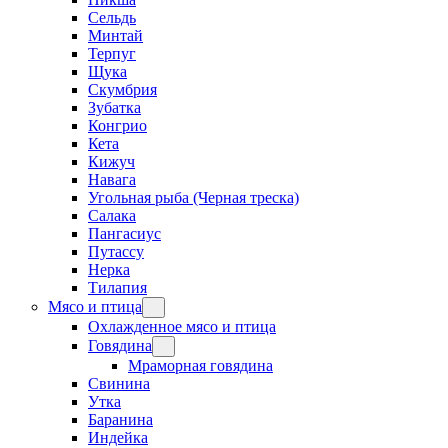
Сельдь
Минтай
Терпуг
Щука
Скумбрия
Зубатка
Конгрио
Кета
Кижуч
Навага
Угольная рыба (Черная треска)
Салака
Пангасиус
Путассу
Нерка
Тилапия
Мясо и птица
Охлажденное мясо и птица
Говядина
Мраморная говядина
Свинина
Утка
Баранина
Индейка