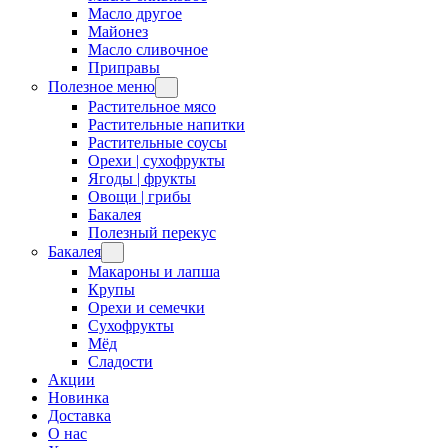
Масло другое
Майонез
Масло сливочное
Приправы
Полезное меню
Растительное мясо
Растительные напитки
Растительные соусы
Орехи | сухофрукты
Ягоды | фрукты
Овощи | грибы
Бакалея
Полезный перекус
Бакалея
Макароны и лапша
Крупы
Орехи и семечки
Сухофрукты
Мёд
Сладости
Акции
Новинка
Доставка
О нас