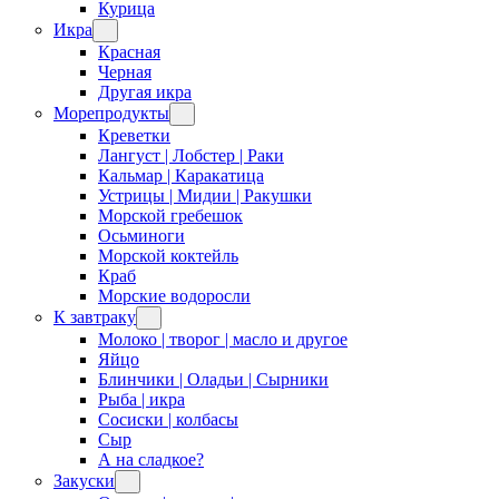
Курица
Икра
Красная
Черная
Другая икра
Морепродукты
Креветки
Лангуст | Лобстер | Раки
Кальмар | Каракатица
Устрицы | Мидии | Ракушки
Морской гребешок
Осьминоги
Морской коктейль
Краб
Морские водоросли
К завтраку
Молоко | творог | масло и другое
Яйцо
Блинчики | Оладьи | Сырники
Рыба | икра
Сосиски | колбасы
Сыр
А на сладкое?
Закуски