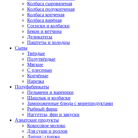
Колбаса сыровяленая
Колбаса полукопченая
Колбаса копченая
Колбаса варёная
Сосиски и колбаски
Бекон и ветчина
Деликатесы
Паштеты и холодцы
Сыры
Твёрдые
Полутвёрдые
Мягкие
С плесенью
Копчёные
Нарезка
Полуфабрикаты
Пельмени и вареники
Шашлык и колбаски
Замороженные блюда с морепродуктами
Рыбный фарш
Наггетсы, фри и закуски
Азиатские продукты
Кокосовое молоко
Для суши и роллов
Лапша | спаржа