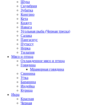
Щука
Скумбрия
Зубатка
Конгрио
Кета
Кижуч
Навага
Угольная рыба (Черная треска)
Салака
Пангасиус
Путассу
Нерка
Тилапия
Мясо и птица
Охлажденное мясо и птица
Говядина
Мраморная говядина
Свинина
Утка
Баранина
Индейка
Курица
Икра
Красная
Черная