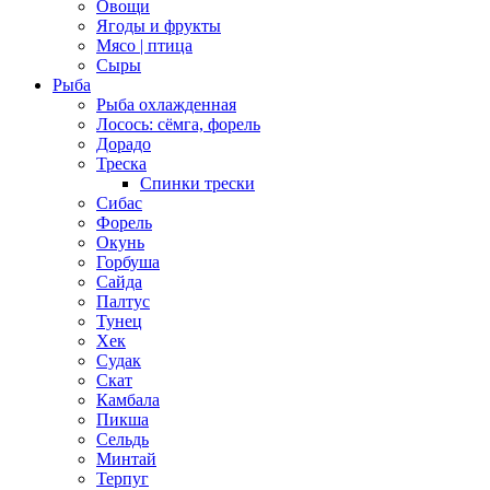
Овощи
Ягоды и фрукты
Мясо | птица
Сыры
Рыба
Рыба охлажденная
Лосось: сёмга, форель
Дорадо
Треска
Спинки трески
Сибас
Форель
Окунь
Горбуша
Сайда
Палтус
Тунец
Хек
Судак
Скат
Камбала
Пикша
Сельдь
Минтай
Терпуг