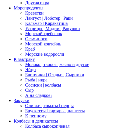
Другая икра
Морепродукты
Креветки
Лангуст | Лобстер | Раки
Кальмар | Каракатица
Устрицы | Мидии | Ракушки
Морской гребешок
Осьминоги
Морской коктейль
Краб
Морские водоросли
К завтраку
Молоко | творог | масло и другое
Яйцо
Блинчики | Оладьи | Сырники
Рыба | икра
Сосиски | колбасы
Сыр
А на сладкое?
Закуски
Оливки | томаты | перцы
Брускетты | тартары | паштеты
К пенному
Колбасы и деликатесы
Колбаса сырокопченая