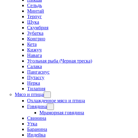
Сельдь
Минтай
Терпуг
Щука
Скумбрия
Зубатка
Конгрио
Кета
Кижуч
Навага
Угольная рыба (Черная треска)
Салака
Пангасиус
Путассу
Нерка
Тилапия
Мясо и птица
Охлажденное мясо и птица
Говядина
Мраморная говядина
Свинина
Утка
Баранина
Индейка