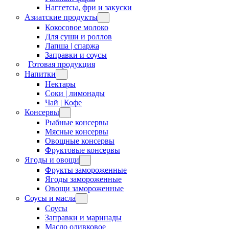
Наггетсы, фри и закуски
Азиатские продукты
Кокосовое молоко
Для суши и роллов
Лапша | спаржа
Заправки и соусы
Готовая продукция
Напитки
Нектары
Соки | лимонады
Чай | Кофе
Консервы
Рыбные консервы
Мясные консервы
Овощные консервы
Фруктовые консервы
Ягоды и овощи
Фрукты замороженные
Ягоды замороженные
Овощи замороженные
Соусы и масла
Соусы
Заправки и маринады
Масло оливковое