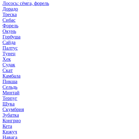
Лосось: сёмга, форель
Дорадо
Треска
Сибас
Форель
Окунь
Горбуша
Сайда
Палтус
Тунец
Хек
Судак
Скат
Камбала
Пикша
Сельдь
Минтай
Терпуг
Щука
Скумбрия
Зубатка
Конгрио
Кета
Кижуч
Навага