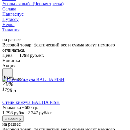
Угольная рыба (Черная треска)
Салака
Пангасиус
Путассу
Нерка
Тилапия
на развес
Весовой товар: фактический вес и сумма могут немного
отличаться.
Цена —
1798
руб./кг.
Новинка
Акция
Выгодно!
20%
1798 р
Стейк кижуча BALTIA FISH
Упаковка ~600 гр.
1 798 руб/кг
2 247 руб/кг
в корзину
на развес
Весовой товар: фактический вес и сумма могут немного