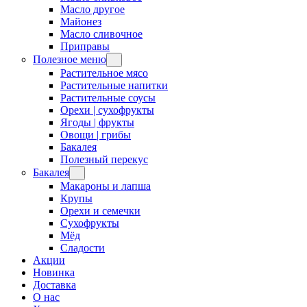
Масло другое
Майонез
Масло сливочное
Приправы
Полезное меню
Растительное мясо
Растительные напитки
Растительные соусы
Орехи | сухофрукты
Ягоды | фрукты
Овощи | грибы
Бакалея
Полезный перекус
Бакалея
Макароны и лапша
Крупы
Орехи и семечки
Сухофрукты
Мёд
Сладости
Акции
Новинка
Доставка
О нас