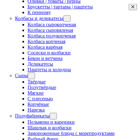
Оливки | томаты | перцы
Брускетты | тартары | паштеты
К пенному
Колбасы и деликатесы
Колбаса сырокопченая
Колбаса сыровяленая
Колбаса полукопченая
Колбаса копченая
Колбаса варёная
Сосиски и колбаски
Бекон и ветчина
Деликатесы
Паштеты и холодцы
Сыры
Твёрдые
Полутвёрдые
Мягкие
С плесенью
Копчёные
Нарезка
Полуфабрикаты
Пельмени и вареники
Шашлык и колбаски
Замороженные блюда с морепродуктами
Рыбный фарш