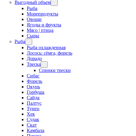
Выгодный объем
Рыба
Морепродукты
Овощи
Ягоды и фрукты
Мясо | птица
Сыры
Рыба
Рыба охлажденная
Лосось: сёмга, форель
Дорадо
Треска
Спинки трески
Сибас
Форель
Окунь
Горбуша
Сайда
Палтус
Тунец
Хек
Судак
Скат
Камбала
Пикша