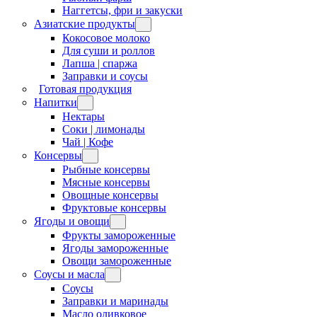
Наггетсы, фри и закуски
Азиатские продукты
Кокосовое молоко
Для суши и роллов
Лапша | спаржа
Заправки и соусы
Готовая продукция
Напитки
Нектары
Соки | лимонады
Чай | Кофе
Консервы
Рыбные консервы
Мясные консервы
Овощные консервы
Фруктовые консервы
Ягоды и овощи
Фрукты замороженные
Ягоды замороженные
Овощи замороженные
Соусы и масла
Соусы
Заправки и маринады
Масло оливковое