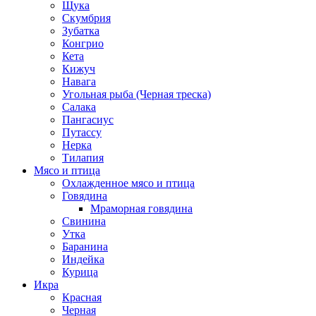
Щука
Скумбрия
Зубатка
Конгрио
Кета
Кижуч
Навага
Угольная рыба (Черная треска)
Салака
Пангасиус
Путассу
Нерка
Тилапия
Мясо и птица
Охлажденное мясо и птица
Говядина
Мраморная говядина
Свинина
Утка
Баранина
Индейка
Курица
Икра
Красная
Черная