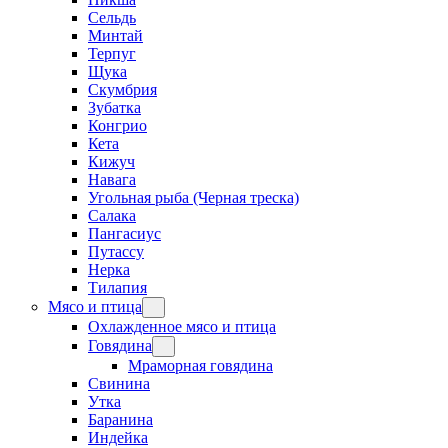
Сельдь
Минтай
Терпуг
Щука
Скумбрия
Зубатка
Конгрио
Кета
Кижуч
Навага
Угольная рыба (Черная треска)
Салака
Пангасиус
Путассу
Нерка
Тилапия
Мясо и птица
Охлажденное мясо и птица
Говядина
Мраморная говядина
Свинина
Утка
Баранина
Индейка