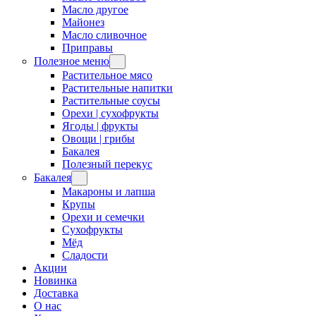
Масло другое
Майонез
Масло сливочное
Приправы
Полезное меню
Растительное мясо
Растительные напитки
Растительные соусы
Орехи | сухофрукты
Ягоды | фрукты
Овощи | грибы
Бакалея
Полезный перекус
Бакалея
Макароны и лапша
Крупы
Орехи и семечки
Сухофрукты
Мёд
Сладости
Акции
Новинка
Доставка
О нас