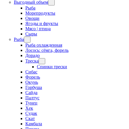
Выгодный объем
Рыба
Морепродукты
Овощи
Ягоды и фрукты
Мясо | птица
Сыры
Рыба
Рыба охлажденная
Лосось: сёмга, форель
Дорадо
Треска
Спинки трески
Сибас
Форель
Окунь
Горбуша
Сайда
Палтус
Тунец
Хек
Судак
Скат
Камбала
Пикша