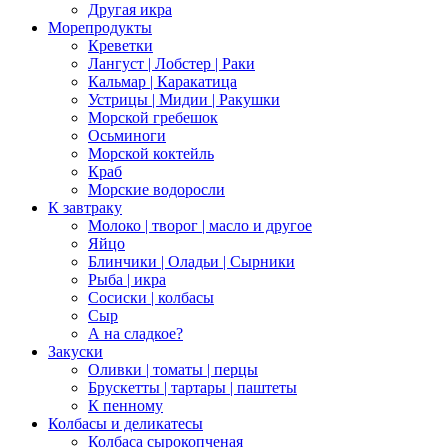
Другая икра
Морепродукты
Креветки
Лангуст | Лобстер | Раки
Кальмар | Каракатица
Устрицы | Мидии | Ракушки
Морской гребешок
Осьминоги
Морской коктейль
Краб
Морские водоросли
К завтраку
Молоко | творог | масло и другое
Яйцо
Блинчики | Оладьи | Сырники
Рыба | икра
Сосиски | колбасы
Сыр
А на сладкое?
Закуски
Оливки | томаты | перцы
Брускетты | тартары | паштеты
К пенному
Колбасы и деликатесы
Колбаса сырокопченая