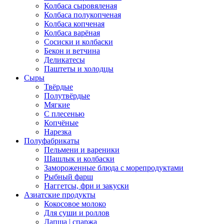
Колбаса сыровяленая
Колбаса полукопченая
Колбаса копченая
Колбаса варёная
Сосиски и колбаски
Бекон и ветчина
Деликатесы
Паштеты и холодцы
Сыры
Твёрдые
Полутвёрдые
Мягкие
С плесенью
Копчёные
Нарезка
Полуфабрикаты
Пельмени и вареники
Шашлык и колбаски
Замороженные блюда с морепродуктами
Рыбный фарш
Наггетсы, фри и закуски
Азиатские продукты
Кокосовое молоко
Для суши и роллов
Лапша | спаржа