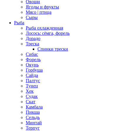
Овощи
Ягоды и фрукты
Мясо | птица
Сыры
Рыба
Рыба охлажденная
Лосось: сёмга, форель
Дорадо
Треска
Спинки трески
Сибас
Форель
Окунь
Горбуша
Сайда
Палтус
Тунец
Хек
Судак
Скат
Камбала
Пикша
Сельдь
Минтай
Терпуг