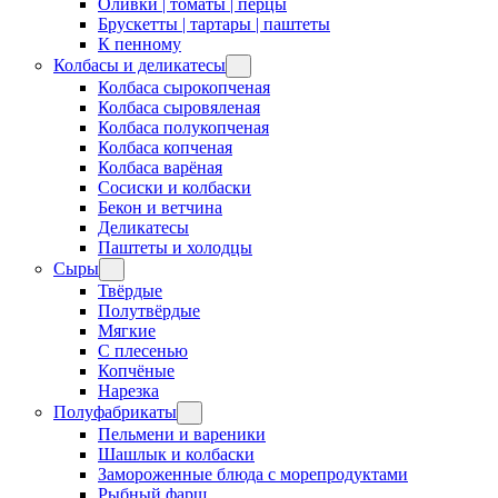
Оливки | томаты | перцы
Брускетты | тартары | паштеты
К пенному
Колбасы и деликатесы
Колбаса сырокопченая
Колбаса сыровяленая
Колбаса полукопченая
Колбаса копченая
Колбаса варёная
Сосиски и колбаски
Бекон и ветчина
Деликатесы
Паштеты и холодцы
Сыры
Твёрдые
Полутвёрдые
Мягкие
С плесенью
Копчёные
Нарезка
Полуфабрикаты
Пельмени и вареники
Шашлык и колбаски
Замороженные блюда с морепродуктами
Рыбный фарш