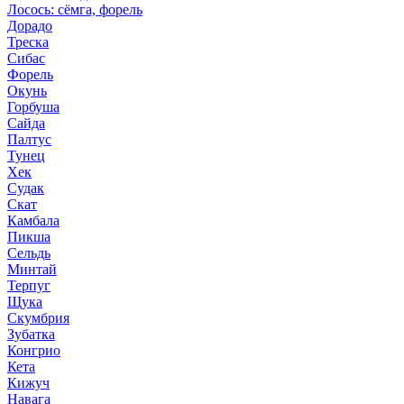
Лосось: сёмга, форель
Дорадо
Треска
Сибас
Форель
Окунь
Горбуша
Сайда
Палтус
Тунец
Хек
Судак
Скат
Камбала
Пикша
Сельдь
Минтай
Терпуг
Щука
Скумбрия
Зубатка
Конгрио
Кета
Кижуч
Навага