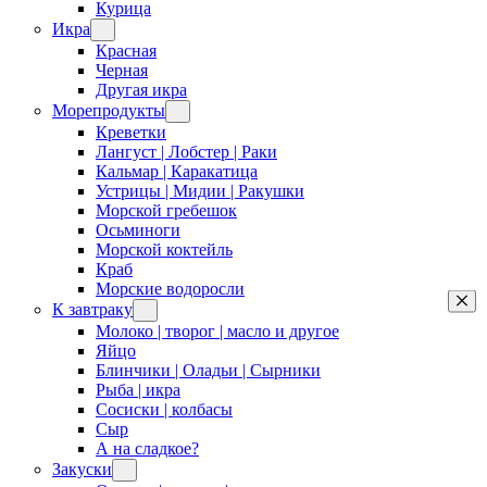
Курица
Икра
Красная
Черная
Другая икра
Морепродукты
Креветки
Лангуст | Лобстер | Раки
Кальмар | Каракатица
Устрицы | Мидии | Ракушки
Морской гребешок
Осьминоги
Морской коктейль
Краб
Морские водоросли
К завтраку
Молоко | творог | масло и другое
Яйцо
Блинчики | Оладьи | Сырники
Рыба | икра
Сосиски | колбасы
Сыр
А на сладкое?
Закуски