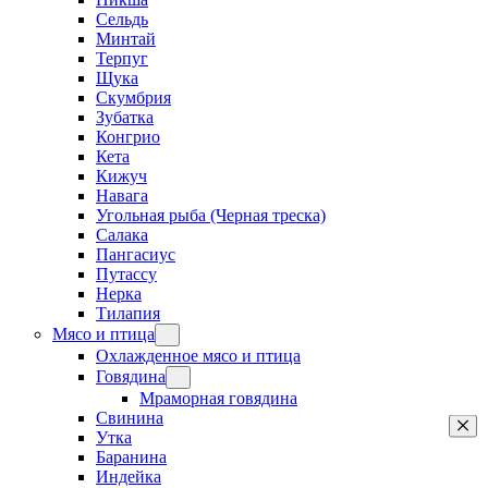
Сельдь
Минтай
Терпуг
Щука
Скумбрия
Зубатка
Конгрио
Кета
Кижуч
Навага
Угольная рыба (Черная треска)
Салака
Пангасиус
Путассу
Нерка
Тилапия
Мясо и птица
Охлажденное мясо и птица
Говядина
Мраморная говядина
Свинина
Утка
Баранина
Индейка