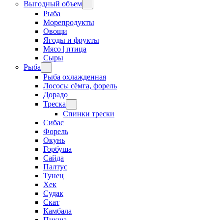
Выгодный объем
Рыба
Морепродукты
Овощи
Ягоды и фрукты
Мясо | птица
Сыры
Рыба
Рыба охлажденная
Лосось: сёмга, форель
Дорадо
Треска
Спинки трески
Сибас
Форель
Окунь
Горбуша
Сайда
Палтус
Тунец
Хек
Судак
Скат
Камбала
Пикша