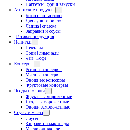
Наггетсы, фри и закуски
Азиатские продукты
Кокосовое молоко
Для суши и роллов
Лапша | спаржа
Заправки и соусы
Готовая продукция
Напитки
Нектары
Соки | лимонады
Чай | Кофе
Консервы
Рыбные консервы
Мясные консервы
Овощные консервы
Фруктовые консервы
Ягоды и овощи
Фрукты замороженные
Ягоды замороженные
Овощи замороженные
Соусы и масла
Соусы
Заправки и маринады
Масло оливковое