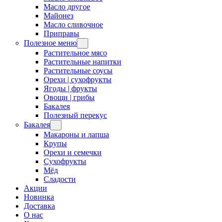
Масло другое
Майонез
Масло сливочное
Приправы
Полезное меню
Растительное мясо
Растительные напитки
Растительные соусы
Орехи | сухофрукты
Ягоды | фрукты
Овощи | грибы
Бакалея
Полезный перекус
Бакалея
Макароны и лапша
Крупы
Орехи и семечки
Сухофрукты
Мёд
Сладости
Акции
Новинка
Доставка
О нас