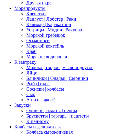
Другая икра
Морепродукты
Креветки
Лангуст | Лобстер | Раки
Кальмар | Каракатица
Устрицы | Мидии | Ракушки
Морской гребешок
Осьминоги
Морской коктейль
Краб
Морские водоросли
К завтраку
Молоко | творог | масло и другое
Яйцо
Блинчики | Оладьи | Сырники
Рыба | икра
Сосиски | колбасы
Сыр
А на сладкое?
Закуски
Оливки | томаты | перцы
Брускетты | тартары | паштеты
К пенному
Колбасы и деликатесы
Колбаса сырокопченая