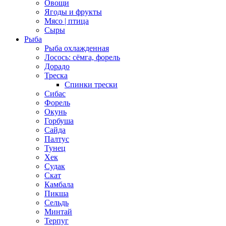
Овощи
Ягоды и фрукты
Мясо | птица
Сыры
Рыба
Рыба охлажденная
Лосось: сёмга, форель
Дорадо
Треска
Спинки трески
Сибас
Форель
Окунь
Горбуша
Сайда
Палтус
Тунец
Хек
Судак
Скат
Камбала
Пикша
Сельдь
Минтай
Терпуг