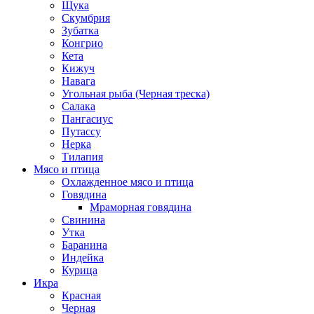
Щука
Скумбрия
Зубатка
Конгрио
Кета
Кижуч
Навага
Угольная рыба (Черная треска)
Салака
Пангасиус
Путассу
Нерка
Тилапия
Мясо и птица
Охлажденное мясо и птица
Говядина
Мраморная говядина
Свинина
Утка
Баранина
Индейка
Курица
Икра
Красная
Черная