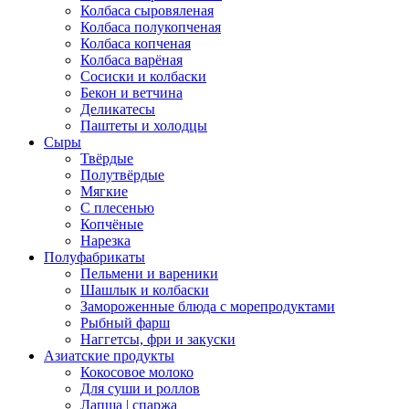
Колбаса сыровяленая
Колбаса полукопченая
Колбаса копченая
Колбаса варёная
Сосиски и колбаски
Бекон и ветчина
Деликатесы
Паштеты и холодцы
Сыры
Твёрдые
Полутвёрдые
Мягкие
С плесенью
Копчёные
Нарезка
Полуфабрикаты
Пельмени и вареники
Шашлык и колбаски
Замороженные блюда с морепродуктами
Рыбный фарш
Наггетсы, фри и закуски
Азиатские продукты
Кокосовое молоко
Для суши и роллов
Лапша | спаржа