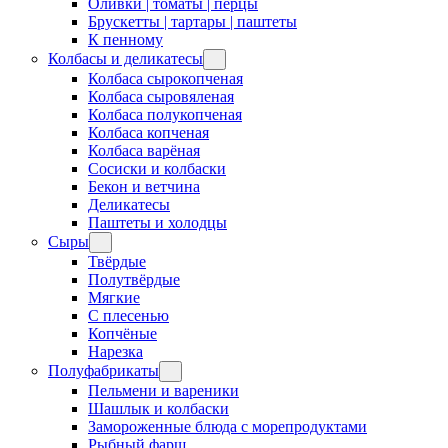
Оливки | томаты | перцы
Брускетты | тартары | паштеты
К пенному
Колбасы и деликатесы
Колбаса сырокопченая
Колбаса сыровяленая
Колбаса полукопченая
Колбаса копченая
Колбаса варёная
Сосиски и колбаски
Бекон и ветчина
Деликатесы
Паштеты и холодцы
Сыры
Твёрдые
Полутвёрдые
Мягкие
С плесенью
Копчёные
Нарезка
Полуфабрикаты
Пельмени и вареники
Шашлык и колбаски
Замороженные блюда с морепродуктами
Рыбный фарш