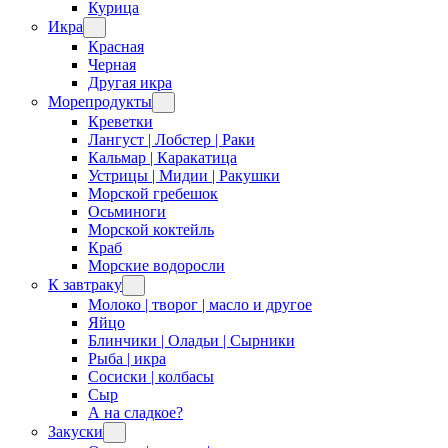
Курица
Икра
Красная
Черная
Другая икра
Морепродукты
Креветки
Лангуст | Лобстер | Раки
Кальмар | Каракатица
Устрицы | Мидии | Ракушки
Морской гребешок
Осьминоги
Морской коктейль
Краб
Морские водоросли
К завтраку
Молоко | творог | масло и другое
Яйцо
Блинчики | Оладьи | Сырники
Рыба | икра
Сосиски | колбасы
Сыр
А на сладкое?
Закуски