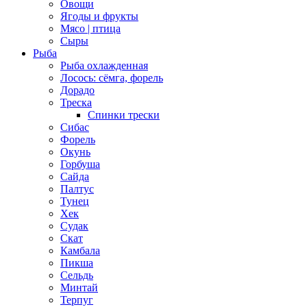
Овощи
Ягоды и фрукты
Мясо | птица
Сыры
Рыба
Рыба охлажденная
Лосось: сёмга, форель
Дорадо
Треска
Спинки трески
Сибас
Форель
Окунь
Горбуша
Сайда
Палтус
Тунец
Хек
Судак
Скат
Камбала
Пикша
Сельдь
Минтай
Терпуг