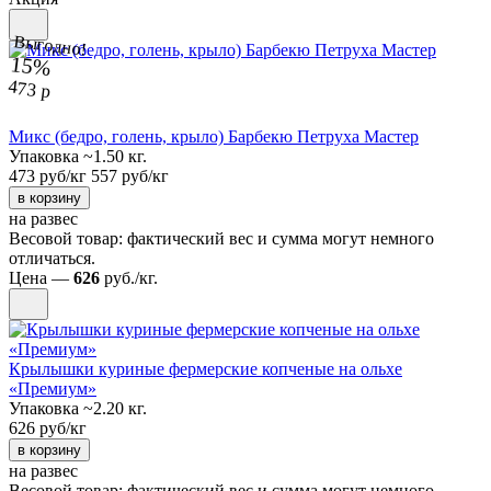
Выгодно!
15%
473 р
Микс (бедро, голень, крыло) Барбекю Петруха Мастер
Упаковка ~1.50 кг.
473 руб/кг
557 руб/кг
в корзину
на развес
Весовой товар: фактический вес и сумма могут немного
отличаться.
Цена —
626
руб./кг.
Крылышки куриные фермерские копченые на ольхе
«Премиум»
Упаковка ~2.20 кг.
626 руб/кг
в корзину
на развес
Весовой товар: фактический вес и сумма могут немного