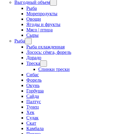
Выгодный объем
Рыба
Морепродукты
Овощи
Ягоды и фрукты
Мясо | птица
Сыры
Рыба
Рыба охлажденная
Лосось: сёмга, форель
Дорадо
Треска
Спинки трески
Сибас
Форель
Окунь
Горбуша
Сайда
Палтус
Тунец
Хек
Судак
Скат
Камбала
Пикша