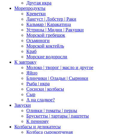
Другая икра
Морепродукты
Креветки
Лангуст | Лобстер | Раки
Кальмар | Каракатица
Устрицы | Мидии | Ракушки
Морской гребешок
Осьминоги
Морской коктейль
Краб
Морские водоросли
К завтраку
Молоко | творог | масло и другое
Яйцо
Блинчики | Оладьи | Сырники
Рыба | икра
Сосиски | колбасы
Сыр
А на сладкое?
Закуски
Оливки | томаты | перцы
Брускетты | тартары | паштеты
К пенному
Колбасы и деликатесы
Колбаса сырокопченая