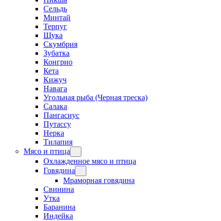
Сельдь
Минтай
Терпуг
Щука
Скумбрия
Зубатка
Конгрио
Кета
Кижуч
Навага
Угольная рыба (Черная треска)
Салака
Пангасиус
Путассу
Нерка
Тилапия
Мясо и птица
Охлажденное мясо и птица
Говядина
Мраморная говядина
Свинина
Утка
Баранина
Индейка