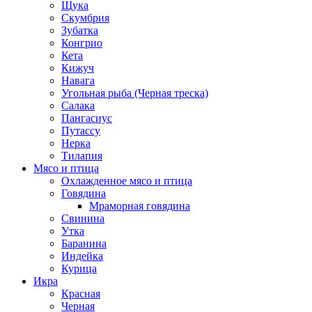
Щука
Скумбрия
Зубатка
Конгрио
Кета
Кижуч
Навага
Угольная рыба (Черная треска)
Салака
Пангасиус
Путассу
Нерка
Тилапия
Мясо и птица
Охлажденное мясо и птица
Говядина
Мраморная говядина
Свинина
Утка
Баранина
Индейка
Курица
Икра
Красная
Черная