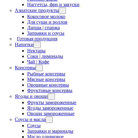
Наггетсы, фри и закуски
Азиатские продукты
Кокосовое молоко
Для суши и роллов
Лапша | спаржа
Заправки и соусы
Готовая продукция
Напитки
Нектары
Соки | лимонады
Чай | Кофе
Консервы
Рыбные консервы
Мясные консервы
Овощные консервы
Фруктовые консервы
Ягоды и овощи
Фрукты замороженные
Ягоды замороженные
Овощи замороженные
Соусы и масла
Соусы
Заправки и маринады
Масло оливковое