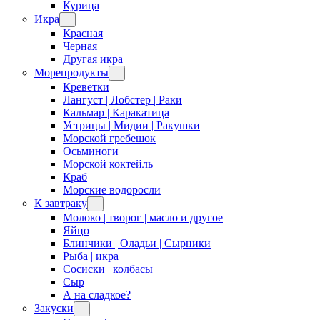
Курица
Икра
Красная
Черная
Другая икра
Морепродукты
Креветки
Лангуст | Лобстер | Раки
Кальмар | Каракатица
Устрицы | Мидии | Ракушки
Морской гребешок
Осьминоги
Морской коктейль
Краб
Морские водоросли
К завтраку
Молоко | творог | масло и другое
Яйцо
Блинчики | Оладьи | Сырники
Рыба | икра
Сосиски | колбасы
Сыр
А на сладкое?
Закуски