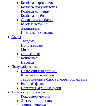
Колбаса сыровяленая
Колбаса полукопченая
Колбаса копченая
Колбаса варёная
Сосиски и колбаски
Бекон и ветчина
Деликатесы
Паштеты и холодцы
Сыры
Твёрдые
Полутвёрдые
Мягкие
С плесенью
Копчёные
Нарезка
Полуфабрикаты
Пельмени и вареники
Шашлык и колбаски
Замороженные блюда с морепродуктами
Рыбный фарш
Наггетсы, фри и закуски
Азиатские продукты
Кокосовое молоко
Для суши и роллов
Лапша | спаржа