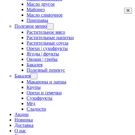
Масло другое
Майонез
Масло сливочное
Приправы
Полезное меню
Растительное мясо
Растительные напитки
Растительные соусы
Орехи | сухофрукты
Ягоды | фрукты
Овощи | грибы
Бакалея
Полезный перекус
Бакалея
Макароны и лапша
Крупы
Орехи и семечки
Сухофрукты
Мёд
Сладости
Акции
Новинка
Доставка
О нас