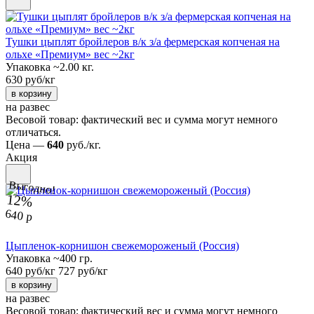
Тушки цыплят бройлеров в/к з/а фермерская копченая на
ольхе «Премиум» вес ~2кг
Упаковка ~2.00 кг.
630 руб/кг
в корзину
на развес
Весовой товар: фактический вес и сумма могут немного
отличаться.
Цена —
640
руб./кг.
Акция
Выгодно!
12%
640 р
Цыпленок-корнишон свежемороженый (Россия)
Упаковка ~400 гр.
640 руб/кг
727 руб/кг
в корзину
на развес
Весовой товар: фактический вес и сумма могут немного