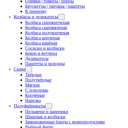
Оливки | томаты | перцы
Брускетты | тартары | паштеты
К пенному
Колбасы и деликатесы
Колбаса сырокопченая
Колбаса сыровяленая
Колбаса полукопченая
Колбаса копченая
Колбаса варёная
Сосиски и колбаски
Бекон и ветчина
Деликатесы
Паштеты и холодцы
Сыры
Твёрдые
Полутвёрдые
Мягкие
С плесенью
Копчёные
Нарезка
Полуфабрикаты
Пельмени и вареники
Шашлык и колбаски
Замороженные блюда с морепродуктами
Рыбный фарш