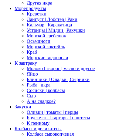
Другая икра
Морепродукты
Креветки
Лангуст | Лобстер | Раки
Кальмар | Каракатица
Устрицы | Мидии | Ракушки
Морской гребешок
Осьминоги
Морской коктейль
Краб
Морские водоросли
К завтраку
Молоко | творог | масло и другое
Яйцо
Блинчики | Оладьи | Сырники
Рыба | икра
Сосиски | колбасы
Сыр
А на сладкое?
Закуски
Оливки | томаты | перцы
Брускетты | тартары | паштеты
К пенному
Колбасы и деликатесы
Колбаса сырокопченая