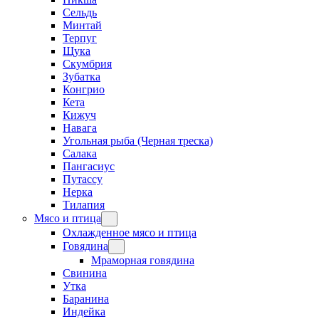
Сельдь
Минтай
Терпуг
Щука
Скумбрия
Зубатка
Конгрио
Кета
Кижуч
Навага
Угольная рыба (Черная треска)
Салака
Пангасиус
Путассу
Нерка
Тилапия
Мясо и птица
Охлажденное мясо и птица
Говядина
Мраморная говядина
Свинина
Утка
Баранина
Индейка