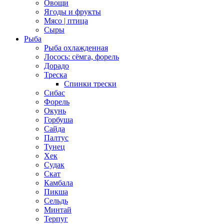
Овощи
Ягоды и фрукты
Мясо | птица
Сыры
Рыба
Рыба охлажденная
Лосось: сёмга, форель
Дорадо
Треска
Спинки трески
Сибас
Форель
Окунь
Горбуша
Сайда
Палтус
Тунец
Хек
Судак
Скат
Камбала
Пикша
Сельдь
Минтай
Терпуг