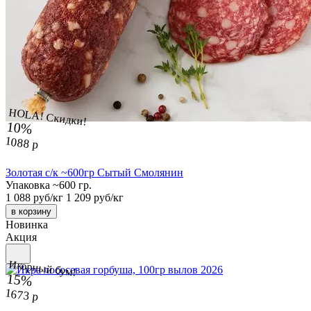
HOLA! Скидки!
10%
1088 р
Золотая с/к ~600гр Сытый Смолянин
Упаковка ~600 гр.
1 088 руб/кг
1 209 руб/кг
в корзину
Новинка
Акция
Икорный бум!
15%
1673 р