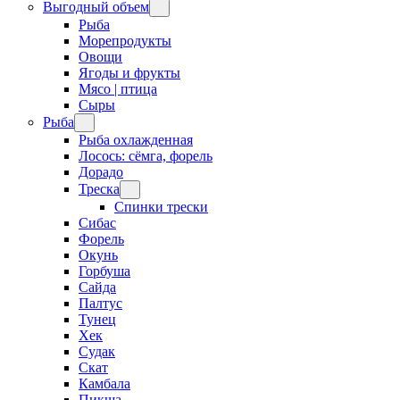
Выгодный объем
Рыба
Морепродукты
Овощи
Ягоды и фрукты
Мясо | птица
Сыры
Рыба
Рыба охлажденная
Лосось: сёмга, форель
Дорадо
Треска
Спинки трески
Сибас
Форель
Окунь
Горбуша
Сайда
Палтус
Тунец
Хек
Судак
Скат
Камбала
Пикша