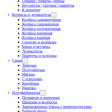
Оливки | томаты | перцы
Брускетты | тартары | паштеты
К пенному
Колбасы и деликатесы
Колбаса сырокопченая
Колбаса сыровяленая
Колбаса полукопченая
Колбаса копченая
Колбаса варёная
Сосиски и колбаски
Бекон и ветчина
Деликатесы
Паштеты и холодцы
Сыры
Твёрдые
Полутвёрдые
Мягкие
С плесенью
Копчёные
Нарезка
Полуфабрикаты
Пельмени и вареники
Шашлык и колбаски
Замороженные блюда с морепродуктами
Рыбный фарш