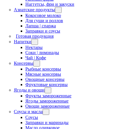
Наггетсы, фри и закуски
Азиатские продукты
Кокосовое молоко
Для суши и роллов
Лапша | спаржа
Заправки и соусы
Готовая продукция
Напитки
Нектары
Соки | лимонады
Чай | Кофе
Консервы
Рыбные консервы
Мясные консервы
Овощные консервы
Фруктовые консервы
Ягоды и овощи
Фрукты замороженные
Ягоды замороженные
Овощи замороженные
Соусы и масла
Соусы
Заправки и маринады
Масло оливковое