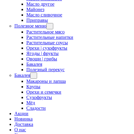
Масло другое
Майонез
Масло сливочное
Приправы
Полезное меню
Растительное мясо
Растительные напитки
Растительные соусы
Орехи | сухофрукты
Ягоды | фрукты
Овощи | грибы
Бакалея
Полезный перекус
Бакалея
Макароны и лапша
Крупы
Орехи и семечки
Сухофрукты
Мёд
Сладости
Акции
Новинка
Доставка
О нас