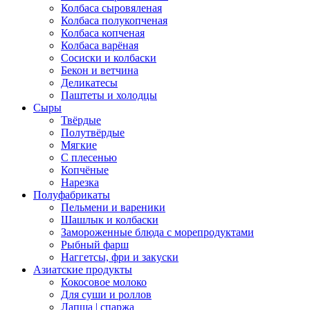
Колбаса сыровяленая
Колбаса полукопченая
Колбаса копченая
Колбаса варёная
Сосиски и колбаски
Бекон и ветчина
Деликатесы
Паштеты и холодцы
Сыры
Твёрдые
Полутвёрдые
Мягкие
С плесенью
Копчёные
Нарезка
Полуфабрикаты
Пельмени и вареники
Шашлык и колбаски
Замороженные блюда с морепродуктами
Рыбный фарш
Наггетсы, фри и закуски
Азиатские продукты
Кокосовое молоко
Для суши и роллов
Лапша | спаржа