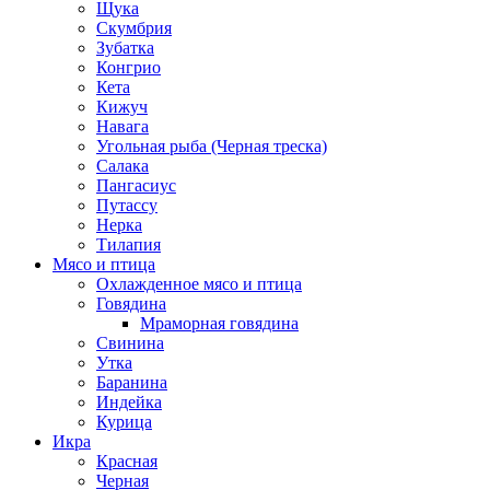
Щука
Скумбрия
Зубатка
Конгрио
Кета
Кижуч
Навага
Угольная рыба (Черная треска)
Салака
Пангасиус
Путассу
Нерка
Тилапия
Мясо и птица
Охлажденное мясо и птица
Говядина
Мраморная говядина
Свинина
Утка
Баранина
Индейка
Курица
Икра
Красная
Черная