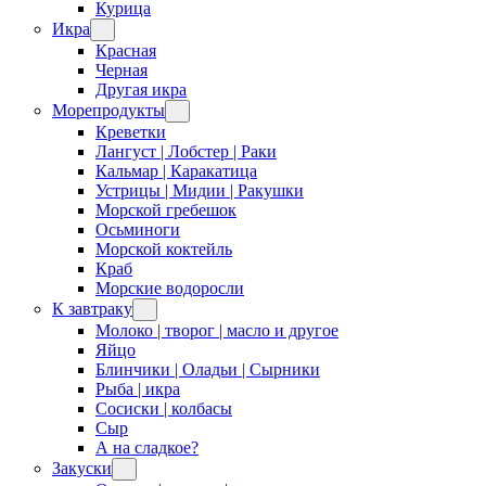
Курица
Икра
Красная
Черная
Другая икра
Морепродукты
Креветки
Лангуст | Лобстер | Раки
Кальмар | Каракатица
Устрицы | Мидии | Ракушки
Морской гребешок
Осьминоги
Морской коктейль
Краб
Морские водоросли
К завтраку
Молоко | творог | масло и другое
Яйцо
Блинчики | Оладьи | Сырники
Рыба | икра
Сосиски | колбасы
Сыр
А на сладкое?
Закуски