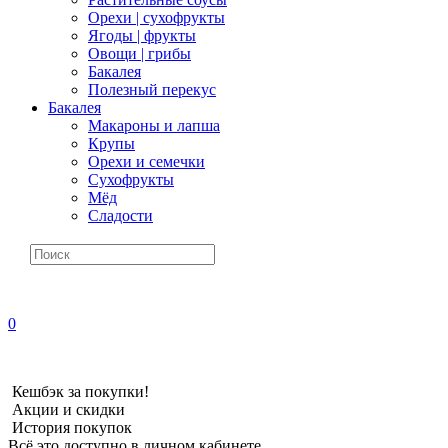
Орехи | сухофрукты
Ягоды | фрукты
Овощи | грибы
Бакалея
Полезный перекус
Бакалея
Макароны и лапша
Крупы
Орехи и семечки
Сухофрукты
Мёд
Сладости
0
Кешбэк за покупки!
Акции и скидки
История покупок
Всё это доступно в личном кабинете