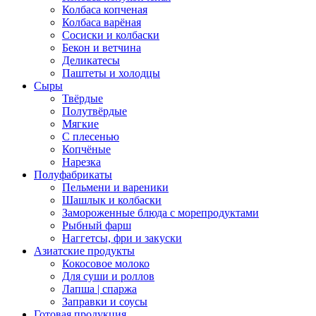
Колбаса копченая
Колбаса варёная
Сосиски и колбаски
Бекон и ветчина
Деликатесы
Паштеты и холодцы
Сыры
Твёрдые
Полутвёрдые
Мягкие
С плесенью
Копчёные
Нарезка
Полуфабрикаты
Пельмени и вареники
Шашлык и колбаски
Замороженные блюда с морепродуктами
Рыбный фарш
Наггетсы, фри и закуски
Азиатские продукты
Кокосовое молоко
Для суши и роллов
Лапша | спаржа
Заправки и соусы
Готовая продукция