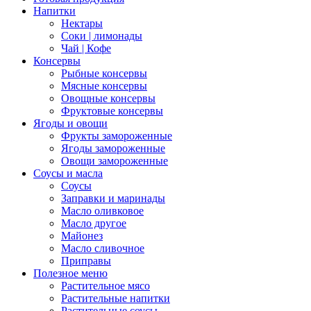
Напитки
Нектары
Соки | лимонады
Чай | Кофе
Консервы
Рыбные консервы
Мясные консервы
Овощные консервы
Фруктовые консервы
Ягоды и овощи
Фрукты замороженные
Ягоды замороженные
Овощи замороженные
Соусы и масла
Соусы
Заправки и маринады
Масло оливковое
Масло другое
Майонез
Масло сливочное
Приправы
Полезное меню
Растительное мясо
Растительные напитки
Растительные соусы