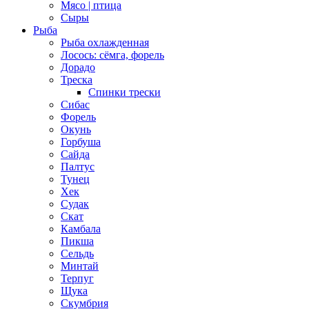
Мясо | птица
Сыры
Рыба
Рыба охлажденная
Лосось: сёмга, форель
Дорадо
Треска
Спинки трески
Сибас
Форель
Окунь
Горбуша
Сайда
Палтус
Тунец
Хек
Судак
Скат
Камбала
Пикша
Сельдь
Минтай
Терпуг
Щука
Скумбрия