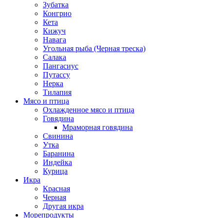
Зубатка
Конгрио
Кета
Кижуч
Навага
Угольная рыба (Черная треска)
Салака
Пангасиус
Путассу
Нерка
Тилапия
Мясо и птица
Охлажденное мясо и птица
Говядина
Мраморная говядина
Свинина
Утка
Баранина
Индейка
Курица
Икра
Красная
Черная
Другая икра
Морепродукты