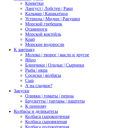
Креветки
Лангуст | Лобстер | Раки
Кальмар | Каракатица
Устрицы | Мидии | Ракушки
Морской гребешок
Осьминоги
Морской коктейль
Краб
Морские водоросли
К завтраку
Молоко | творог | масло и другое
Яйцо
Блинчики | Оладьи | Сырники
Рыба | икра
Сосиски | колбасы
Сыр
А на сладкое?
Закуски
Оливки | томаты | перцы
Брускетты | тартары | паштеты
К пенному
Колбасы и деликатесы
Колбаса сырокопченая
Колбаса сыровяленая
Колбаса полукопченая