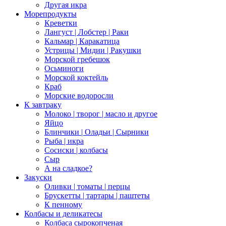
Другая икра
Морепродукты
Креветки
Лангуст | Лобстер | Раки
Кальмар | Каракатица
Устрицы | Мидии | Ракушки
Морской гребешок
Осьминоги
Морской коктейль
Краб
Морские водоросли
К завтраку
Молоко | творог | масло и другое
Яйцо
Блинчики | Оладьи | Сырники
Рыба | икра
Сосиски | колбасы
Сыр
А на сладкое?
Закуски
Оливки | томаты | перцы
Брускетты | тартары | паштеты
К пенному
Колбасы и деликатесы
Колбаса сырокопченая