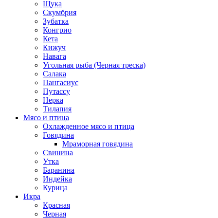
Щука
Скумбрия
Зубатка
Конгрио
Кета
Кижуч
Навага
Угольная рыба (Черная треска)
Салака
Пангасиус
Путассу
Нерка
Тилапия
Мясо и птица
Охлажденное мясо и птица
Говядина
Мраморная говядина
Свинина
Утка
Баранина
Индейка
Курица
Икра
Красная
Черная