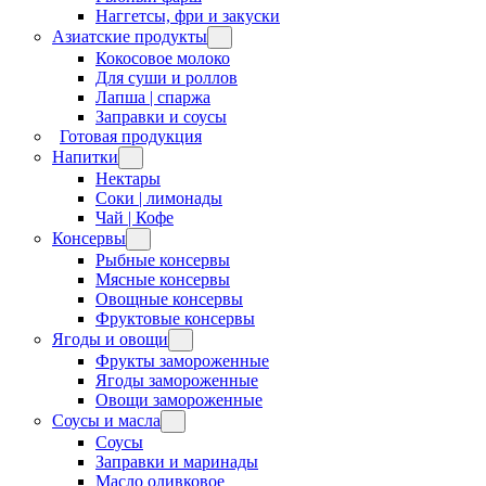
Наггетсы, фри и закуски
Азиатские продукты
Кокосовое молоко
Для суши и роллов
Лапша | спаржа
Заправки и соусы
Готовая продукция
Напитки
Нектары
Соки | лимонады
Чай | Кофе
Консервы
Рыбные консервы
Мясные консервы
Овощные консервы
Фруктовые консервы
Ягоды и овощи
Фрукты замороженные
Ягоды замороженные
Овощи замороженные
Соусы и масла
Соусы
Заправки и маринады
Масло оливковое