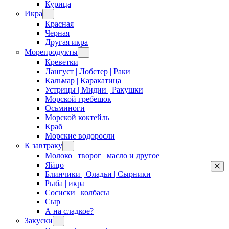
Курица
Икра
Красная
Черная
Другая икра
Морепродукты
Креветки
Лангуст | Лобстер | Раки
Кальмар | Каракатица
Устрицы | Мидии | Ракушки
Морской гребешок
Осьминоги
Морской коктейль
Краб
Морские водоросли
К завтраку
Молоко | творог | масло и другое
Яйцо
Блинчики | Оладьи | Сырники
Рыба | икра
Сосиски | колбасы
Сыр
А на сладкое?
Закуски