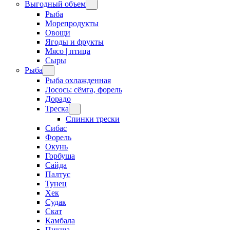
Выгодный объем
Рыба
Морепродукты
Овощи
Ягоды и фрукты
Мясо | птица
Сыры
Рыба
Рыба охлажденная
Лосось: сёмга, форель
Дорадо
Треска
Спинки трески
Сибас
Форель
Окунь
Горбуша
Сайда
Палтус
Тунец
Хек
Судак
Скат
Камбала
Пикша