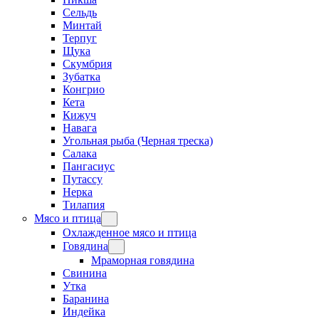
Сельдь
Минтай
Терпуг
Щука
Скумбрия
Зубатка
Конгрио
Кета
Кижуч
Навага
Угольная рыба (Черная треска)
Салака
Пангасиус
Путассу
Нерка
Тилапия
Мясо и птица
Охлажденное мясо и птица
Говядина
Мраморная говядина
Свинина
Утка
Баранина
Индейка