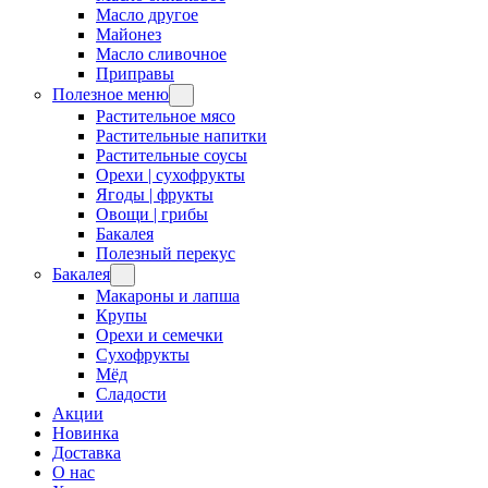
Масло другое
Майонез
Масло сливочное
Приправы
Полезное меню
Растительное мясо
Растительные напитки
Растительные соусы
Орехи | сухофрукты
Ягоды | фрукты
Овощи | грибы
Бакалея
Полезный перекус
Бакалея
Макароны и лапша
Крупы
Орехи и семечки
Сухофрукты
Мёд
Сладости
Акции
Новинка
Доставка
О нас