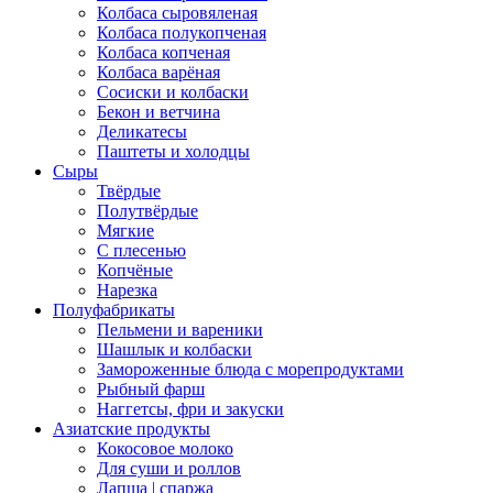
Колбаса сыровяленая
Колбаса полукопченая
Колбаса копченая
Колбаса варёная
Сосиски и колбаски
Бекон и ветчина
Деликатесы
Паштеты и холодцы
Сыры
Твёрдые
Полутвёрдые
Мягкие
С плесенью
Копчёные
Нарезка
Полуфабрикаты
Пельмени и вареники
Шашлык и колбаски
Замороженные блюда с морепродуктами
Рыбный фарш
Наггетсы, фри и закуски
Азиатские продукты
Кокосовое молоко
Для суши и роллов
Лапша | спаржа