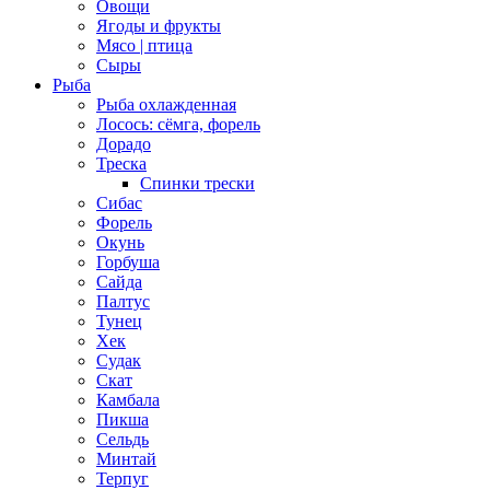
Овощи
Ягоды и фрукты
Мясо | птица
Сыры
Рыба
Рыба охлажденная
Лосось: сёмга, форель
Дорадо
Треска
Спинки трески
Сибас
Форель
Окунь
Горбуша
Сайда
Палтус
Тунец
Хек
Судак
Скат
Камбала
Пикша
Сельдь
Минтай
Терпуг