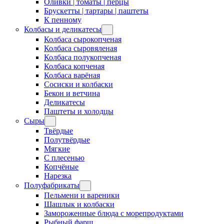
Оливки | томаты | перцы
Брускетты | тартары | паштеты
К пенному
Колбасы и деликатесы
Колбаса сырокопченая
Колбаса сыровяленая
Колбаса полукопченая
Колбаса копченая
Колбаса варёная
Сосиски и колбаски
Бекон и ветчина
Деликатесы
Паштеты и холодцы
Сыры
Твёрдые
Полутвёрдые
Мягкие
С плесенью
Копчёные
Нарезка
Полуфабрикаты
Пельмени и вареники
Шашлык и колбаски
Замороженные блюда с морепродуктами
Рыбный фарш