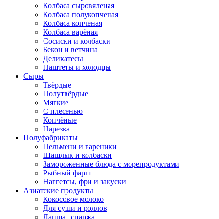
Колбаса сыровяленая
Колбаса полукопченая
Колбаса копченая
Колбаса варёная
Сосиски и колбаски
Бекон и ветчина
Деликатесы
Паштеты и холодцы
Сыры
Твёрдые
Полутвёрдые
Мягкие
С плесенью
Копчёные
Нарезка
Полуфабрикаты
Пельмени и вареники
Шашлык и колбаски
Замороженные блюда с морепродуктами
Рыбный фарш
Наггетсы, фри и закуски
Азиатские продукты
Кокосовое молоко
Для суши и роллов
Лапша | спаржа