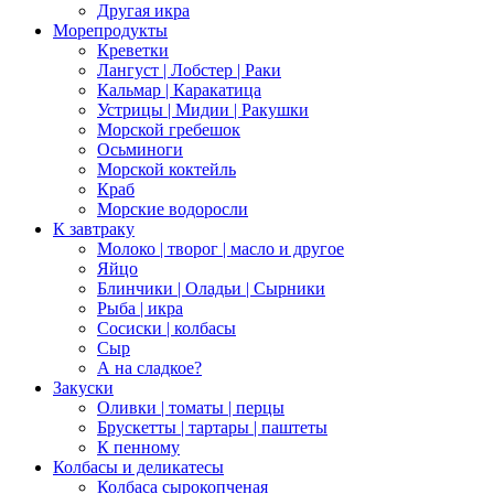
Другая икра
Морепродукты
Креветки
Лангуст | Лобстер | Раки
Кальмар | Каракатица
Устрицы | Мидии | Ракушки
Морской гребешок
Осьминоги
Морской коктейль
Краб
Морские водоросли
К завтраку
Молоко | творог | масло и другое
Яйцо
Блинчики | Оладьи | Сырники
Рыба | икра
Сосиски | колбасы
Сыр
А на сладкое?
Закуски
Оливки | томаты | перцы
Брускетты | тартары | паштеты
К пенному
Колбасы и деликатесы
Колбаса сырокопченая