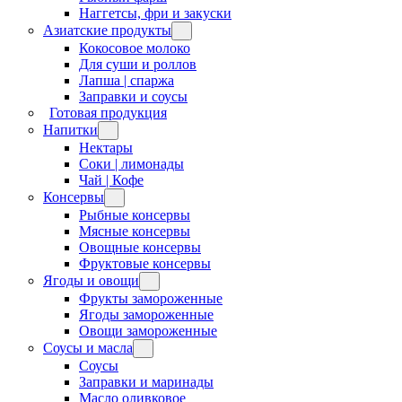
Наггетсы, фри и закуски
Азиатские продукты
Кокосовое молоко
Для суши и роллов
Лапша | спаржа
Заправки и соусы
Готовая продукция
Напитки
Нектары
Соки | лимонады
Чай | Кофе
Консервы
Рыбные консервы
Мясные консервы
Овощные консервы
Фруктовые консервы
Ягоды и овощи
Фрукты замороженные
Ягоды замороженные
Овощи замороженные
Соусы и масла
Соусы
Заправки и маринады
Масло оливковое