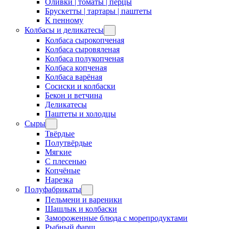
Оливки | томаты | перцы
Брускетты | тартары | паштеты
К пенному
Колбасы и деликатесы
Колбаса сырокопченая
Колбаса сыровяленая
Колбаса полукопченая
Колбаса копченая
Колбаса варёная
Сосиски и колбаски
Бекон и ветчина
Деликатесы
Паштеты и холодцы
Сыры
Твёрдые
Полутвёрдые
Мягкие
С плесенью
Копчёные
Нарезка
Полуфабрикаты
Пельмени и вареники
Шашлык и колбаски
Замороженные блюда с морепродуктами
Рыбный фарш