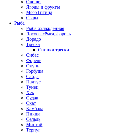
Овощи
Ягоды и фрукты
Мясо | птица
Сыры
Рыба
Рыба охлажденная
Лосось: сёмга, форель
Дорадо
Треска
Спинки трески
Сибас
Форель
Окунь
Горбуша
Сайда
Палтус
Тунец
Хек
Судак
Скат
Камбала
Пикша
Сельдь
Минтай
Терпуг