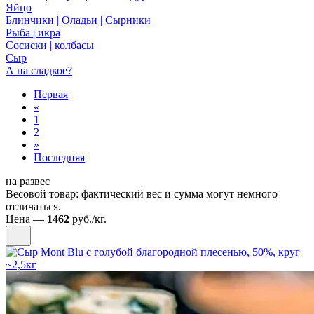
Яйцо
Блинчики | Оладьи | Сырники
Рыба | икра
Сосиски | колбасы
Сыр
А на сладкое?
Первая
«
1
2
»
Последняя
на развес
Весовой товар: фактический вес и сумма могут немного
отличаться.
Цена —
1462
руб./кг.