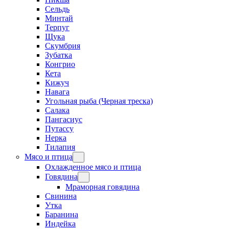
Сельдь
Минтай
Терпуг
Щука
Скумбрия
Зубатка
Конгрио
Кета
Кижуч
Навага
Угольная рыба (Черная треска)
Салака
Пангасиус
Путассу
Нерка
Тилапия
Мясо и птица
Охлажденное мясо и птица
Говядина
Мраморная говядина
Свинина
Утка
Баранина
Индейка