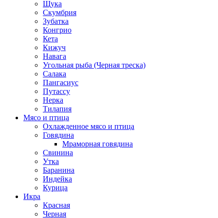
Щука
Скумбрия
Зубатка
Конгрио
Кета
Кижуч
Навага
Угольная рыба (Черная треска)
Салака
Пангасиус
Путассу
Нерка
Тилапия
Мясо и птица
Охлажденное мясо и птица
Говядина
Мраморная говядина
Свинина
Утка
Баранина
Индейка
Курица
Икра
Красная
Черная