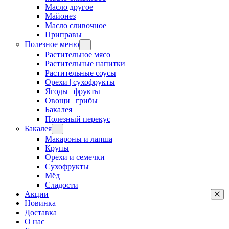
Масло другое
Майонез
Масло сливочное
Приправы
Полезное меню
Растительное мясо
Растительные напитки
Растительные соусы
Орехи | сухофрукты
Ягоды | фрукты
Овощи | грибы
Бакалея
Полезный перекус
Бакалея
Макароны и лапша
Крупы
Орехи и семечки
Сухофрукты
Мёд
Сладости
Акции
Новинка
Доставка
О нас