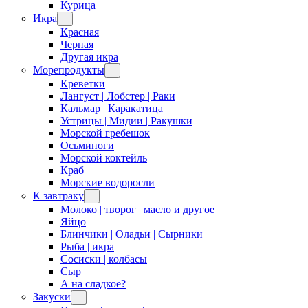
Курица
Икра
Красная
Черная
Другая икра
Морепродукты
Креветки
Лангуст | Лобстер | Раки
Кальмар | Каракатица
Устрицы | Мидии | Ракушки
Морской гребешок
Осьминоги
Морской коктейль
Краб
Морские водоросли
К завтраку
Молоко | творог | масло и другое
Яйцо
Блинчики | Оладьи | Сырники
Рыба | икра
Сосиски | колбасы
Сыр
А на сладкое?
Закуски