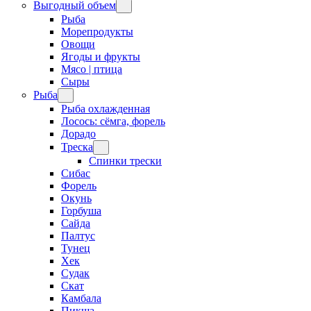
Выгодный объем
Рыба
Морепродукты
Овощи
Ягоды и фрукты
Мясо | птица
Сыры
Рыба
Рыба охлажденная
Лосось: сёмга, форель
Дорадо
Треска
Спинки трески
Сибас
Форель
Окунь
Горбуша
Сайда
Палтус
Тунец
Хек
Судак
Скат
Камбала
Пикша