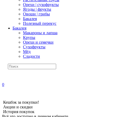
Орехи | сухофрукты
Ягоды | фрукты
Овощи | грибы
Бакалея
Полезный перекус
Бакалея
Макароны и лапша
Крупы
Орехи и семечки
Сухофрукты
Мёд
Сладости
0
Кешбэк за покупки!
Акции и скидки
История покупок
Всё это доступно в личном кабинете