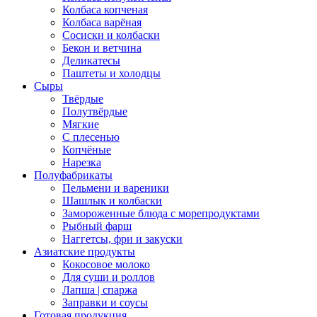
Колбаса копченая
Колбаса варёная
Сосиски и колбаски
Бекон и ветчина
Деликатесы
Паштеты и холодцы
Сыры
Твёрдые
Полутвёрдые
Мягкие
С плесенью
Копчёные
Нарезка
Полуфабрикаты
Пельмени и вареники
Шашлык и колбаски
Замороженные блюда с морепродуктами
Рыбный фарш
Наггетсы, фри и закуски
Азиатские продукты
Кокосовое молоко
Для суши и роллов
Лапша | спаржа
Заправки и соусы
Готовая продукция