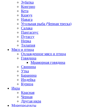
Зубатка
Конгрио
Кета
Кижуч
Навага
Угольная рыба (Черная треска)
Салака
Пангасиус
Путассу
Нерка
Тилапия
Мясо и птица
Охлажденное мясо и птица
Говядина
Мраморная говядина
Свинина
Утка
Баранина
Индейка
Курица
Икра
Красная
Черная
Другая икра
Морепродукты