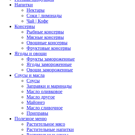
Напитки
Нектары
Соки | лимонады
Чай | Кофе
Консервы
Рыбные консервы
Мясные консервы
Овощные консервы
Фруктовые консервы
Ягоды и овощи
Фрукты замороженные
Ягоды замороженные
Овощи замороженные
Соусы и масла
Соусы
Заправки и маринады
Масло оливковое
Масло другое
Майонез
Масло сливочное
Приправы
Полезное меню
Растительное мясо
Растительные напитки
Растительные соусы