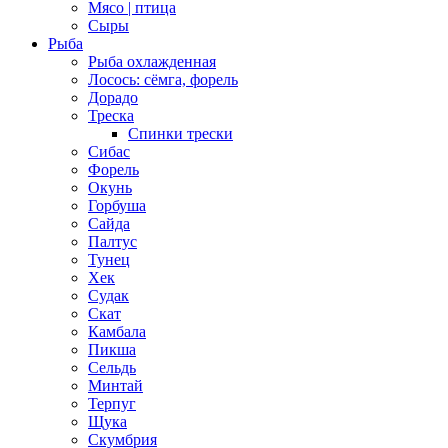
Мясо | птица
Сыры
Рыба
Рыба охлажденная
Лосось: сёмга, форель
Дорадо
Треска
Спинки трески
Сибас
Форель
Окунь
Горбуша
Сайда
Палтус
Тунец
Хек
Судак
Скат
Камбала
Пикша
Сельдь
Минтай
Терпуг
Щука
Скумбрия