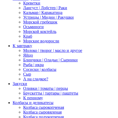
Креветки
Лангуст | Лобстер | Раки
Кальмар | Каракатица
Устрицы | Мидии | Ракушки
Морской гребешок
Осьминоги
Морской коктейль
Краб
Морские водоросли
К завтраку
Молоко | творог | масло и другое
Яйцо
Блинчики | Оладьи | Сырники
Рыба | икра
Сосиски | колбасы
Сыр
А на сладкое?
Закуски
Оливки | томаты | перцы
Брускетты | тартары | паштеты
К пенному
Колбасы и деликатесы
Колбаса сырокопченая
Колбаса сыровяленая
Колбаса полукопченая